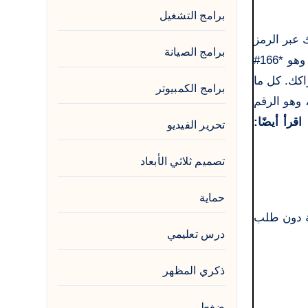
برامج التشغيل
 عبر الرمز
برامج الصيانة
القصير، تابعنا. لا شك أن هناك بعض الخدمات المزعجة والمكلفة للغاية، لكن إلغاءها أصبح سهلاً بفضل رمز إلغاء الخدمة وهو *166#
راكك. كل ما
برامج الكمبيوتر
يك هو استخدام الرمز المذكور أعلاه ويمكنك الإلغاء بسهولة. بدلاً من الرمز القصير، يمكنك الاتصال مباشرة بالرقم 1666، وهو الرقم
.
اقرأ أيضًا:
تحرير الفيديو
تصميم ثلاثي الأبعاد
حماية
افة إلى خصم مبالغ يومية دون طلب
درس تعليمي
ذكري المظهر
ضغط