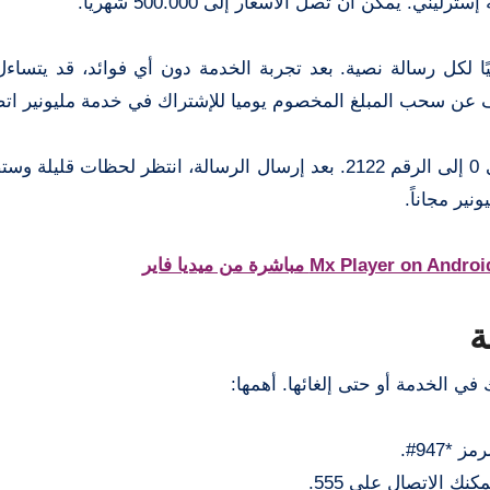
دمة 1.50 جنيه إسترليني يوميًا لكل رسالة نصية. بعد تجربة الخدمة دون أي فوائد، قد يت
قف عن سحب المبلغ المخصوم يوميا للإشتراك في خدمة مليونير اتص
لإلغاء خدمة المليونير عليك إرسال رسالة نصية تحتوي على 0 إلى الرقم 2122. بعد إرسال الرسالة، انتظر 
نير مجاناً.
ة
في الخدمة أو حتى إلغائها. أهمها:
947#.