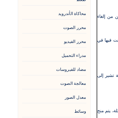
محاكاة الأندرويد
إلغاء خدمات اتصالات مصر 5353. أدخل الكود مباشرة #166* لتتمكن من إلغاء
محرر الصوت
ت فيها في
محرر الفيديو
مدراء التحميل
مضاد للفيروسات
ك رسالة نصية تشير إلى
معالجة الصوت
معدل الصور
ة، يتم منح
وسائط