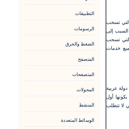
التطبيقات
التي تسحب
الرسومات
السبب إلى
التي تسحب
الضغط والحرق
ميع خدمات
المتصفح
المتصفحات
الات مصر هي إحدى شركات مجموعة اتصالات الإماراتية، تأسست عام 1976 واستمرت في التوسع حتى الآن في 16 دولة عربية
المحولات
لوجية بكونها أول
المنشط
 لجيل 3.5. وبالإضافة إلى توسيع شبكتها، فقد احتلت أيضًا المرتبة الأولى في خدمة 4G التي لا تتطلب
الوسائط المتعددة