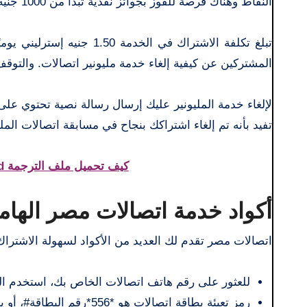
النقاط وهناك فرصة للفوز بجوائز نقدية تبدأ من 1000 جنيه إسترليني. يمكن أن تصل الأسعار إلى 500.000 شهريًا.
تبلغ تكلفة الاشتراك في الخ
المشتركين عن كيفية إلغاء خدمة مليونير اتصالات. والتو
تفيد بأنه تم إلغاء اشتراكك بنجاح في مسابقة اتصالات المليو
كيف تحميل ملف الترجمة Mx Player on Android مباشرة من ميديا ​​فاير
أكواد خدمة اتصالات مصر الهام
اتصالات مصر تقدم لك العديد من الأكواد لسهولة الاشتراك 
للعثور على رقم هاتف اتصالات الخاص بك، استخدم الرمز *
رمز تعبئة بطاقة اتصالات هو *556*رقم البطاقة#، أو يمكنك الاتصال على 555.