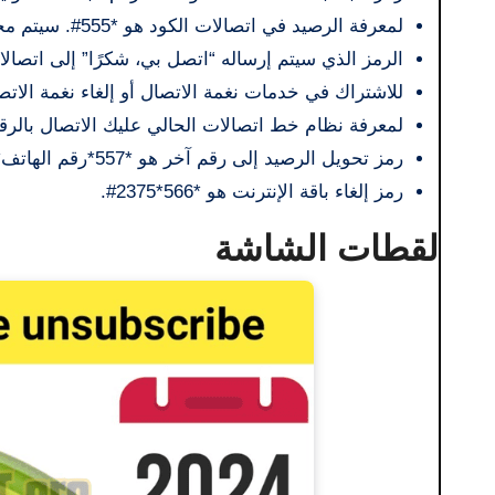
لمعرفة الرصيد في اتصالات الكود هو *555#. سيتم محاسبتك بـ 19 قرشا لمعرفة الرصيد.
الرمز الذي سيتم إرساله “اتصل بي، شكرًا” إلى اتصالات هو *111*رقم
للاشتراك في خدمات نغمة الاتصال أو إلغاء نغمة الاتصال 
لمعرفة نظام خط اتصالات الحالي عليك الاتصال بالرقم 55
رمز تحويل الرصيد إلى رقم آخر هو *557*رقم الهاتف*قيمة الرصيد#.
رمز إلغاء باقة الإنترنت هو *566*2375#.
لقطات الشاشة