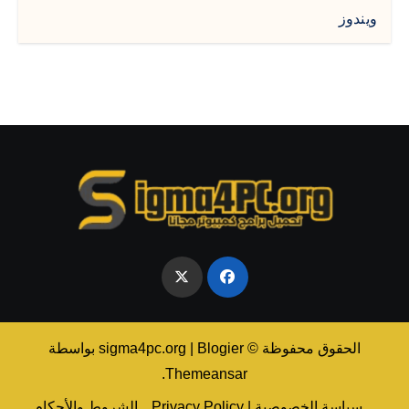
ويندوز
الحقوق محفوظة © sigma4pc.org
Blogier
|
بواسطة
.
Themeansar
سياسة الخصوصية | Privacy Policy
الشروط والأحكام