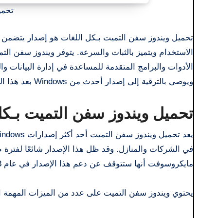
تحميل و
تحميل ويندوز سفن التميت بـكل اللغات هو إصدار يتضمن جميع ميزات إصدارات Windows الأخرى. ويتميز بواجهة مستخدم سهلة
ويوصى بالترقية إلى إصدار أحدث من Windows بعد هذا التاريخ.
تحميل ويندوز سفن التميت بـكل اللغات | ate 2025
في الشركات والمنازل. وقد ظل هذا الإصدار شائعًا لفترة ط
مايكروسوفت أنها ستتوقف عن دعم هذا الإصدار في عام 2023، إلا أنه لا يزال مستخدمًا على نطاق واسع حتى اليوم.
يحتوي ويندوز سفن التميت على عدد من الميزات المهمة التي