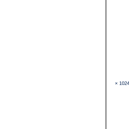
للوصول إلى متجر Windows Shop لتنزيل التطبيقات وتشغيلها، يلزم وجود اتصال إنترنت نشط ودقة شاشة لا تقل عن 1024 ×