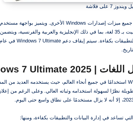
يندوز 7 على فلاشة
الاستخدام ويتميز بالثبات والسرعة. يتوفر ويندوز سفن التميت بـ 35 لغة، بما في ذلك الإنجليزية والعربية والفرنسية
Windows 7 Ultim
يعد تحميل ويندوز سفن التميت أحد أكثر إصدارات Windows استخدامًا في جميع أنحاء العالم، حيث يستخدمه العديد
ويلة نظرًا لسهولة استخدامه وثباته العالي. وعلى الرغم من إعلان
 تساعد في إدارة البيانات والتطبيقات بكفاءة، ومنها: