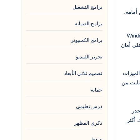
برامج التشغيل
أمامه.
برامج الصيانة
ستخدمًا على نطاق واسع، إلا أنه يوصى بالترقية إلى إصدار أحدث من Windows
برامج الكمبيوتر
ة للحفاظ على أمان
تحرير الفيديو
Ul و Enterprise تقريبًا من حيث الميزات
تصميم ثلاثي الأبعاد
رقية. يدعم الإصدار 32 بت من شبابيك 7 Ultimate ما يصل إلى 4 جيجابايت من
حماية
درس تعليمي
 وتجدر
تر الخاص بك أكثر
ذكري المظهر
ضغط