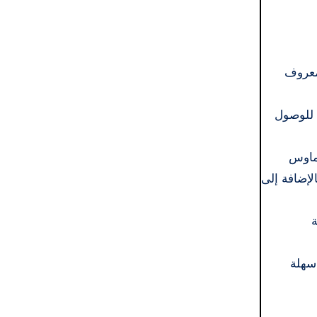
لزجاج (المعروف
 للوصول
ر الماوس
لإضافة إلى
ة
لتفعيل سهلة