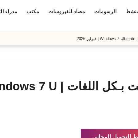
منشط
الرسومات
مضاد للفيروسات
مكتب
مدراء ال
20
تحميل ويندوز سفن التميت بـكل اللغات | U
ط التحميل المجاني