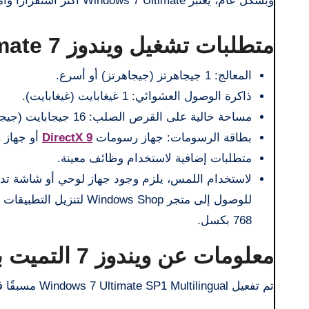
وبشكل عام، يعتبر Windows 7 Ultimate أكثر استقراراً وأماناً وأفضل من الإصدارات السابقة من Windows.
متطلبات تشغيل ويندوز 7 Ultimate بجميع اللغات 2025
المعالج: 1 جيجاهرتز (جيجاهرتز) أو أسرع.
ذاكرة الوصول العشوائي: 1 غيغابايت (غيغابايت).
مساحة خالية على القرص الصلب: 16 جيجابايت (جيجابايت).
بطاقة الرسومات: جهاز رسومات
DirectX 9
أو جهاز 
متطلبات إضافية لاستخدام وظائف معينة.
لاستخدام اللمس، يلزم وجود جهاز لوحي أو شاشة تدع
768 بكسل.
معلومات عن ويندوز 7 التميت بجميع اللغات 2025
تم تفعيل Windows 7 Ultimate SP1 Multilingual مسبقًا في فبراير 2025