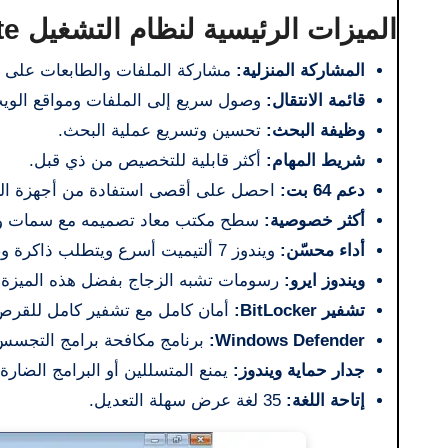
الميزات الرئيسية لنظام التشغيل Windows 7 Ultimate
المشاركة المنزلية:
مشاركة الملفات والطابعات على شب
قائمة الانتقال:
وصول سريع إلى الملفات ومواقع الوي
وظيفة البحث:
تحسين وتسريع عملية البحث.
شريط المهام:
أكثر قابلية للتخصيص من ذي قبل.
دعم 64 بت:
احصل على أقصى استفادة من أجهزة الكمبيوتر
أكثر خصوصية:
سطح مكتب معاد تصميمه مع سمات وع
أداء محسّن:
ويندوز 7 ألتيميت أسرع ويتطلب ذاكرة وصول عشوائي أقل.
ويندوز ايرو:
رسومات تشبه الزجاج بفضل هذه الميزة ا
تشفير BitLocker:
أمان كامل مع تشفير كامل للقرص
Windows Defender:
برنامج مكافحة برامج التجسس 
جدار حماية ويندوز:
يمنع المتسللين أو البرامج الضار
إتاحة اللغة:
35 لغة عرض سهلة التعديل.