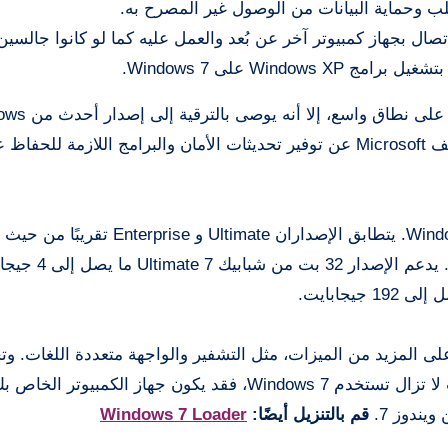
ال بجهاز كمبيوتر آخر عن بُعد والعمل عليه كما لو كانوا جالسين 
على الرغم من أن Windows 7 Ultimate لا يزال م
بمجرد إيقاف دعم هذا الإصدار في عام 2023، حيث ستتوقف Microsoft عن توفير تحديثات الأمان والبرامج اللازم
تحميل ويندوز سفن التميت هو الإصدار المتطور من Windows 7. يتطابق الإصداران timate
والوظائف، وتختلف فقط خطط الترخيص وخيارات الت
رنة بالإصدارات الأخرى، يحتوي Windows 7 Ultimate على المزيد من الميزات، مثل التشفير والواجهة متعددة اللغات.
الإشارة إلى أنه تم إيقاف دعم Windows 7. لذلك، إذا كنت لا تزال تستخدم Windows 7، فقد يكون جهاز الكمبيو
قم بالتنزيل أيضًا:
Windows 7 Loader