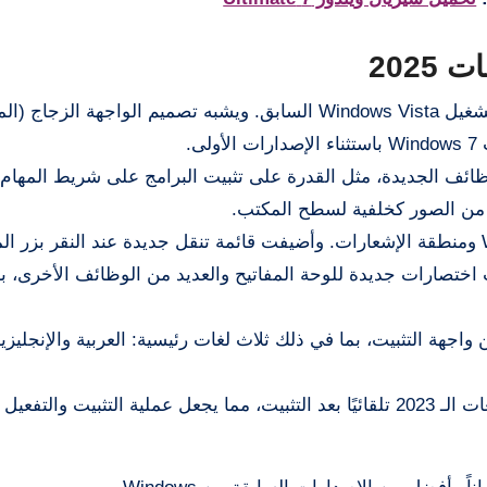
تتشابه واجهة المستخدم في Windows 7 مع نظام التشغيل Windows Vista السابق. ويشبه تصميم الواجهة ا
ظائف الجديدة، مثل القدرة على تثبيت البرامج على شريط المهام
من الصور كخلفية لسطح المكتب.
كما تمت إعادة تصميم مستكشف Windows Explorer ومنطقة الإشعارات. وأضيفت قائمة تنقل جديدة عند النقر بز
ختصارات جديدة للوحة المفاتيح والعديد من الوظائف الأخرى، با
واجهة التثبيت، بما في ذلك ثلاث لغات رئيسية: العربية والإنجليزي
يتم تنشيط إصدارات Windows 7 Ultimate بجميع اللغات الـ 2023 تلقائيًا بعد التثبيت، مما يجعل عملية التثبيت وا