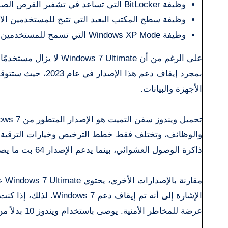
وظيفة BitLocker التي تساعد في تشفير القرص الصلب وحماية البيانات من الوصول غير المصرح به.
وظيفة سطح المكتب البعيد التي تتيح للمستخدمين الاتص
وظيفة Windows XP Mode التي تسمح للمستخدمين بتشغيل برامج Windows XP على Windows 7.
الأجهزة والبيانات.
ذاكرة الوصول العشوائي، بينما يدعم الإصدار 64 بت ما يصل إلى 192 جيجابايت.
مقا
عرضة للمخاطر الأمنية. يوصى باستخدام ويندوز 10 بدلاً من ويندوز 7.