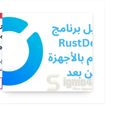
و
بع
إذ
تح