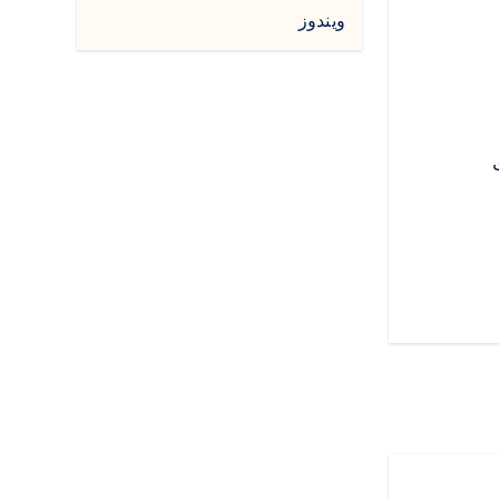
ويندوز
قات