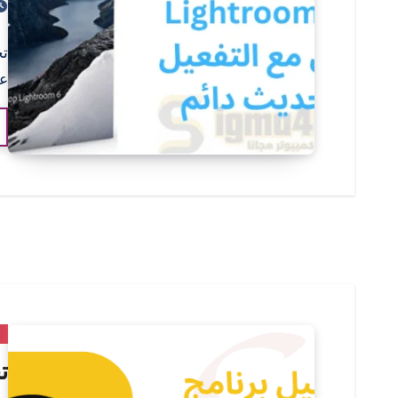
عادةً om
م