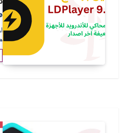
دى
هذ
م