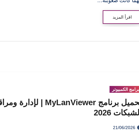
ما كانت صعوبته…
اقرأ المزيد
رامج الكمبيوتر
تحميل برنامج MyLanViewer | لإدارة و
شبكات 2026
21/06/2026