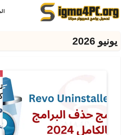
لتجاوز
ال
لى
لمحتوى
يونيو 2026
إ
كا