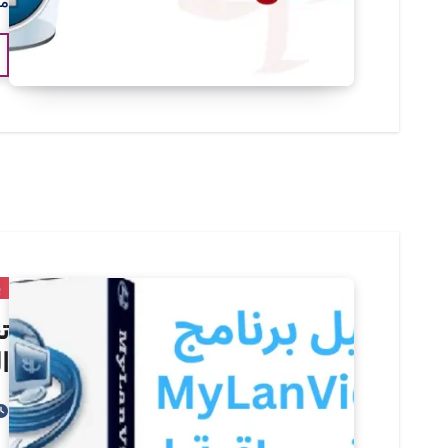
مه
ب
ال