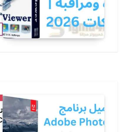
هل
م
CC كامل