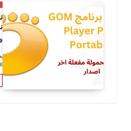
و
ن
ال