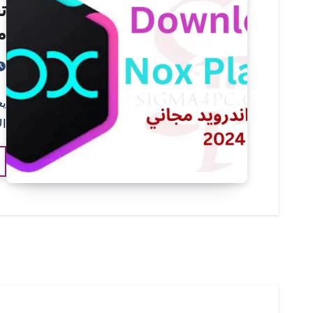
مج
ال