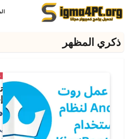
لتجاوز
ال
لى
لمحتوى
ذكري المظهر
ذ
إ
يع