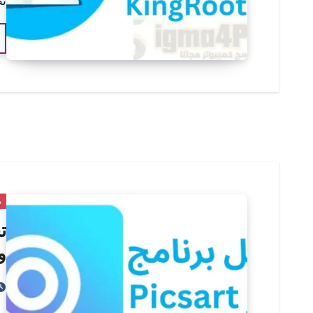
نظام
ذ
و