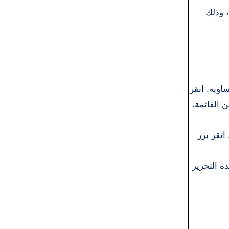
ج، وذلك
تساوية. انقر
36 درجة، ثم اختر تنسيقًا من القائمة.
يع الفيديو 360 درجة الخاصة بك. انقر بزر
تحرير في نافذة التحرير