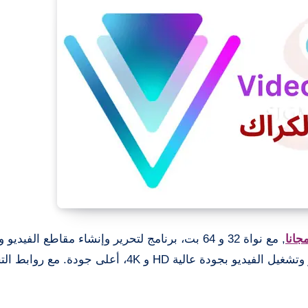
, مع نواة 32 و 64 بت، برنامج لتحرير وإنشاء مقاطع الفيديو
تحرير احترافي للفيديو وإضافة تأثيرات مذهلة على الفيديو وتشغيل الفيديو بجودة عالية HD و 4K، أعلى جود