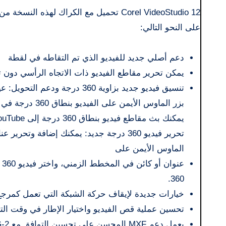
Corel VideoStudio 12 تحميل مع الكراك ل
على النحو التالي:
دعم أصلي جديد للفيديو الذي تم التقاطه في لقطة
يمكن تحرير مقاطع الفيديو ذات الاتجاه الرأسي دون تح
تنسيق فيديو جديد بزاوية 360
يمكنك بث مقاطع فيديو بنطاق 360 درجة إلى YouTube أو مشغلات 360 درجة أخرى.
الماوس الأيمن على
360.
خيارات جديدة لإيقاف حركة الشبكة التي تعمل كمرجع 
تحسين عملية قص الفيديو واختيار الإطار في وقت التر
يعمل دعم MXF المحسن على تحسين التوافق مع MPEG-2.