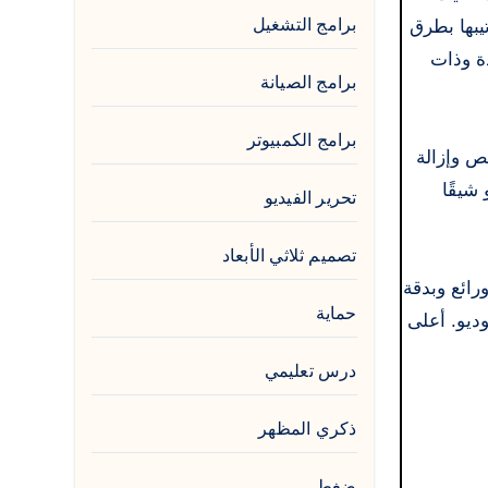
برامج التشغيل
يبها بطرق
دة وذات
برامج الصيانة
برامج الكمبيوتر
ة قص وإزالة
شيقًا
تحرير الفيديو
تصميم ثلاثي الأبعاد
ل ورائع وبدقة
حماية
لك لأن برنامج Corel يدعم الفيديو استوديو. أعلى
درس تعليمي
ذكري المظهر
ضغط