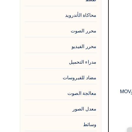
محاكاة الأندرويد
محرر الصوت
محرر الفيديو
مدراء التحميل
مضاد للفيروسات
يدعم تنسيقات الفيديو الشائعة مثل: AVI وDivX وDV وDVR-MS وHDV وHEVC (H.265) و3GP وM4V وMKV وMOD وMOV
معالجة الصوت
معدل الصور
وسائط