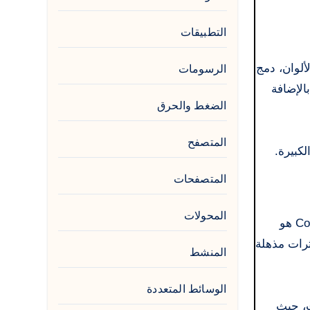
التطبيقات
ألوان، دمج
الرسومات
طيئة والتسريع، بالإضافة
الضغط والحرق
المتصفح
لكبيرة.
المتصفحات
المحولات
نحن نقدم لك Corel VideoStudio 12 تحميل مع الكراك النسخة الكاملة مع نواة 32 و 64 بت مجانا. برنامج Corel Video Studio هو
ثرات مذهلة
المنشط
الوسائط المتعددة
دات، حيث