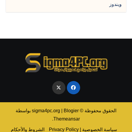
ويندوز
الحقوق محفوظة © sigma4pc.org
Blogier
|
بواسطة
.
Themeansar
سياسة الخصوصية | Privacy Policy
الشروط والأحكام