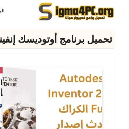
لتجاوز
ال
لى
لمحتوى
تحميل برنامج أوتوديسك إنفينتور 
ا
إ
من