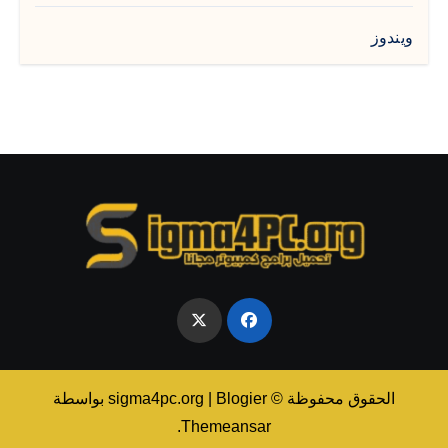
ويندوز
الحقوق محفوظة © sigma4pc.org
Blogier
|
بواسطة
.
Themeansar