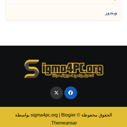
ويندوز
الحقوق محفوظة © sigma4pc.org
Blogier
|
بواسطة
.
Themeansar