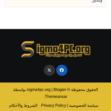
ويندوز
الحقوق محفوظة © sigma4pc.org
Blogier
|
بواسطة
.
Themeansar
سياسة الخصوصية | Privacy Policy
الشروط والأحكام