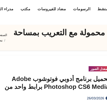
منشط
الرسومات
مضاد للفيروسات
مكتب
مدراء ال
وشوب cs6 نسخة محمولة مع التعريب بمساحة
الصفحة
تحميل ف
عدل الصور
تحميل برنامج أدوبي فوتوشوب Adobe
Photoshop CS6 Media برابط واحد من
يديافاير
26/03/2026