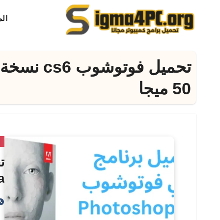
لتجاوز
ال
لى
لمحتوى
تحميل فوت
50 ميجا
م
م