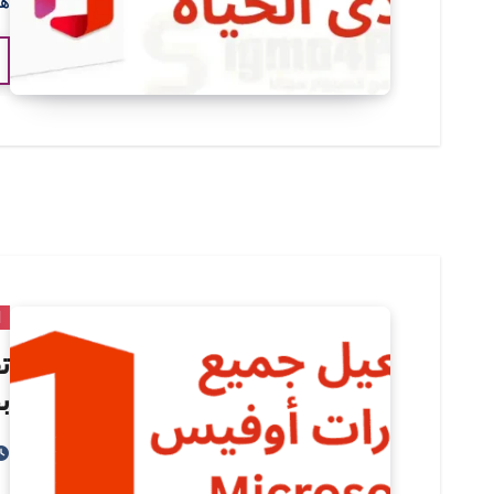
ه
ا
ب