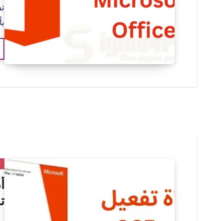
تف
بأ
ا
ت