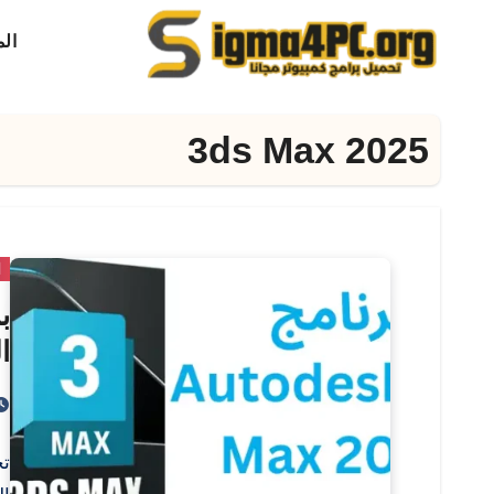
لتجاوز
ال
لى
لمحتوى
3ds Max 2025
ا
ال