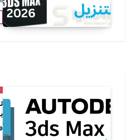
ال
ا
ب