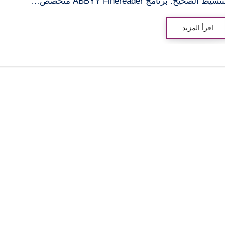
نشيط الصحيح. برنامج ABBYY Finereader متخصص…
اقرأ المزيد