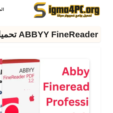
لتجاوز
ال
لى
لمحتوى
ABBYY FineReader تحميل
ا
م
F