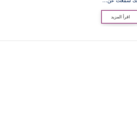
نك سمعت عن…
اقرأ المزيد