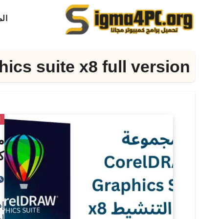
لتجاوز
ال
لى
لمحتوى
cs suite x8 full version
ا
كا
إذ