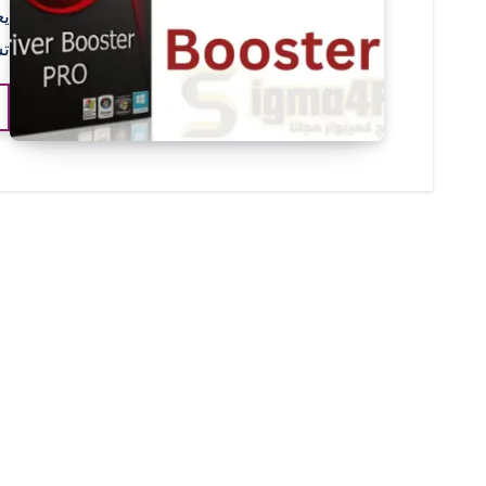
يع
تش