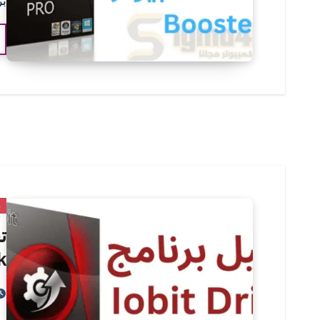
بر
ب
k