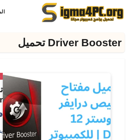
لتجاوز
ال
لى
لمحتوى
Driver Booster تحميل
ب
r
يت