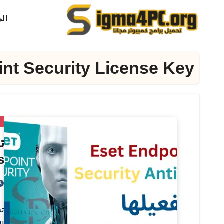
لتجاوز
ال
لى
لمحتوى
nt Security License Key
م
us