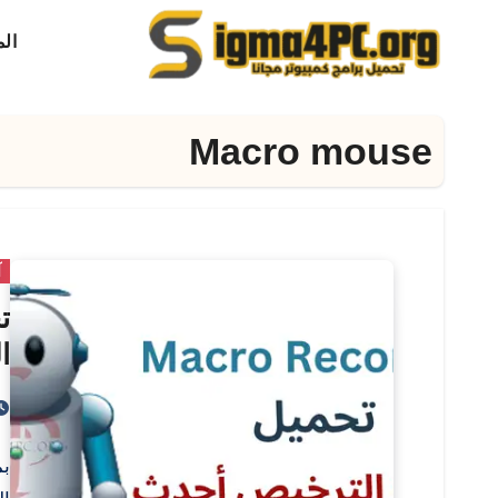
لتجاوز
ال
لى
لمحتوى
Macro mouse
آ
ا