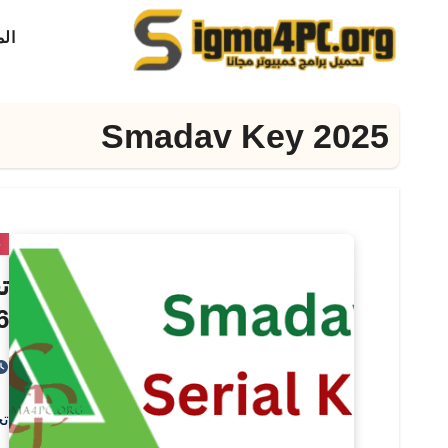
لتجاوز
ال
لى
لمحتوى
Smadav Key 2025
ح
6