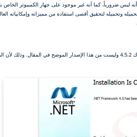
العثور على بديل لبرنامج Net Frame Work، كما أنه ليس ضرورياً، كما أنه غير موجود على جهاز الكمبيوتر الخ
 فأنت الآن بحاجة إلى تحميله وتحميله لتحقيق أقصى استفادة من مميزاته وإمكانياته الع
هذه الطريقة من أحد إصدارات تحميل برنامج نت فريم ورك 4.5.2 وليست من هذا الإصدار الموضح في المقال. وذلك 