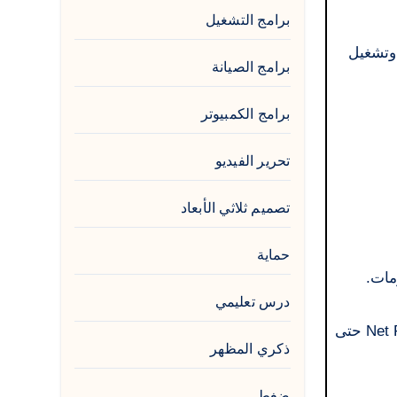
برامج التشغيل
لدعم أنظمة Windows لتحسين أدائها وتشغيل
برامج الصيانة
برامج الكمبيوتر
تحرير الفيديو
تصميم ثلاثي الأبعاد
حماية
درس تعليمي
يجب ألا يكون تحميل برنامج نت فريم ورك 4.5.2 خاليًا من الأجهزة، يجب تحديث وتنزيل أحدث إصدارات برنامج Net Framework حتى
ذكري المظهر
ضغط