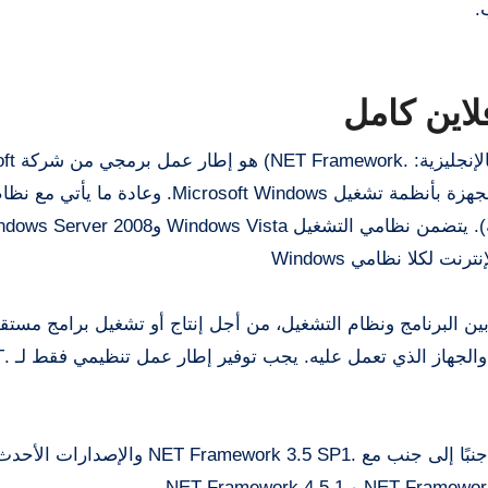
.
ما هو صافي الإطار؟ تحمي
لتشغيل البرامج التي يمكن تثبيتها على أجهزة الكمبيوتر المجهزة بأنظمة تشغيل oft Windows
 ورك 4.5.2 بمثابة حلقة وصل بين البرنامج ونظام التشغيل، من أجل إنتاج أو تشغيل برامج م
الآلة، أي البرا
يعمل هذا الإصدار من .تحميل برنامج نت فريم ورك 4.5.2 جنبًا إلى جنب مع .amework 3.5 SP1