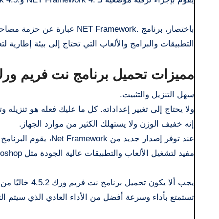
التطبيقات والبرامج والألعاب التي تحتاج إلى بيئة إطارية ل
مميزات تحميل برنامج نت فريم ورك 5.2
سهل التنزيل والتثبيت.
ولا يحتاج إلى تغيير إعداداته. كل ما عليك فعله هو تنزيله 
إنه خفيف الوزن ولا يستهلك الكثير من موارد الجهاز.
عند توفر إصدار جديد من Net Framework، يقوم البرنامج بإعلامك بالترقية.
مفيد لتشغيل الألعاب والتطبيقات عالية الجودة مثل Photoshop وAutoCAD وSony Vegas وغيرها من برامج التحرير والرسومات.
تستمتع بأداء وسرعة أفضل من الأداء العادي الذي سيتم ال