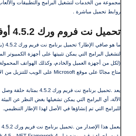
مجموعة من الخدمات لتشغيل البرامج والتطبيقات والألعاب
روابط تحميل مباشرة .
تحميل نت فروم ورك 4.5.2 أوفلاين كامل
متاح مجانًا على موقع Microsoft على الويب للتنزيل من الإنترنت لكلا نظامي Windows
يعد .تحميل برنامج نت فريم
للبرامج التي تم إنشاؤها في الأصل لهذا الإطار التنظيمي.
يقوم بإجراء ترقية موضعية لـ .NET Framework 4 و.NET Framework 4.5 و.NET Framework 4.5.1.