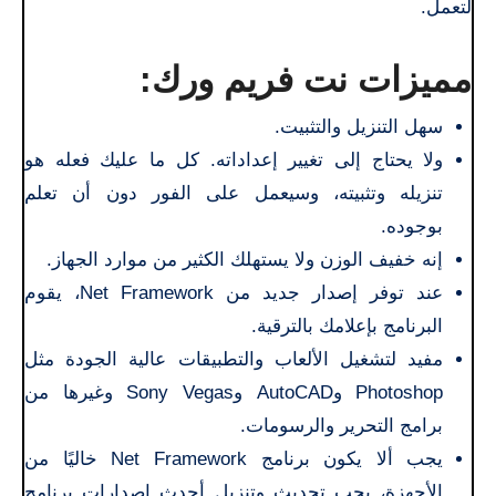
لتعمل.
مميزات نت فريم ورك:
سهل التنزيل والتثبيت.
ولا يحتاج إلى تغيير إعداداته. كل ما عليك فعله هو
تنزيله وتثبيته، وسيعمل على الفور دون أن تعلم
بوجوده.
إنه خفيف الوزن ولا يستهلك الكثير من موارد الجهاز.
عند توفر إصدار جديد من Net Framework، يقوم
البرنامج بإعلامك بالترقية.
مفيد لتشغيل الألعاب والتطبيقات عالية الجودة مثل
Photoshop وAutoCAD وSony Vegas وغيرها من
برامج التحرير والرسومات.
يجب ألا يكون برنامج Net Framework خاليًا من
الأجهزة، يجب تحديث وتنزيل أحدث إصدارات برنامج