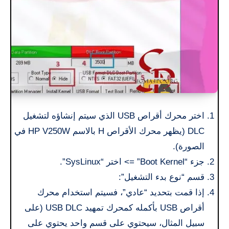
اختر محرك أقراص USB الذي سيتم إنشاؤه لتشغيل
DLC (يظهر محرك الأقراص H بالاسم HP V250W في
الصورة).
جزء “Boot Kernel” => اختر “SysLinux”.
قسم “نوع بدء التشغيل”:
إذا قمت بتحديد “عادي”، فسيتم استخدام محرك
أقراص USB بأكمله كمحرك تمهيد USB DLC (على
سبيل المثال، سيحتوي على قسم واحد يحتوي على