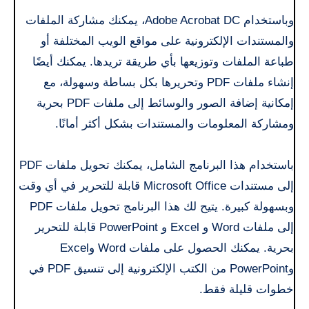
وباستخدام Adobe Acrobat DC، يمكنك مشاركة الملفات
والمستندات الإلكترونية على مواقع الويب المختلفة أو
طباعة الملفات وتوزيعها بأي طريقة تريدها. يمكنك أيضًا
إنشاء ملفات PDF وتحريرها بكل بساطة وسهولة، مع
إمكانية إضافة الصور والوسائط إلى ملفات PDF بحرية
ومشاركة المعلومات والمستندات بشكل أكثر أمانًا.
باستخدام هذا البرنامج الشامل، يمكنك تحويل ملفات PDF
إلى مستندات Microsoft Office قابلة للتحرير في أي وقت
وبسهولة كبيرة. يتيح لك هذا البرنامج تحويل ملفات PDF
إلى ملفات Word و Excel و PowerPoint قابلة للتحرير
بحرية. يمكنك الحصول على ملفات Word وExcel
وPowerPoint من الكتب الإلكترونية إلى تنسيق PDF في
خطوات قليلة فقط.