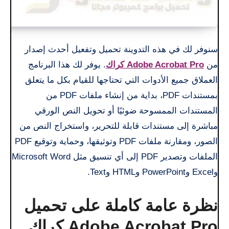
سنوفر لك في هذه التدوينة تحميل وتفعيل أحدث إصدار
من
Adobe Acrobat Pro كراك
. يوفر لك هذا البرنامج
العملاق جميع الأدوات التي تحتاجها للقيام بكل ما يتعلق
بمستندات PDF، بداية من إنشاء ملفات PDF من
المستندات الممسوحة ضوئيًا أو تحويل النص الورقي
مباشرة إلى مستندات قابلة للتحرير، واستخراج النص من
الصور، ومقارنة ملفات PDF وتوثيقها، وحماية وتوقيع PDF
الملفات وتصدير PDF إلى أي تنسيق مثل Microsoft Word
وExcel وPowerPoint وHTML وText.
نظرة عامة كاملة على تحميل
Adobe Acrobat Pro كراك