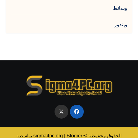
وسائط
ويندوز
الحقوق محفوظة © sigma4pc.org
Blogier
|
بواسطة