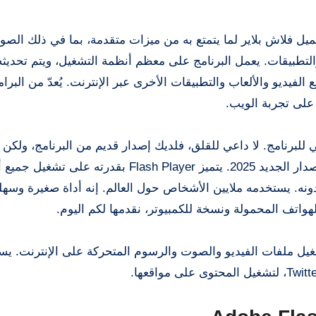
ميل فلاش بلاير لما يتمتع به من ميزات متقدمة، بما في ذلك الصو
لتطبيقات. يعمل البرنامج على معظم أنظمة التشغيل، ويتم تحديثه د
لفيديو والألعاب والتطبيقات الأخرى عبر الإنترنت. يُعدّ من البرام
 على تجربة الويب.
للبرنامج. لا داعي للقلق، فلديك إصدار قديم من البرنامج، ولكن 
الإصدار الجديد، ستحصل على كل ما تحتاجه للاستمتاع بالإصدار الجديد 2025. يتميز Flash Player بقدرته على
ونه. يستخدمه ملايين الأشخاص حول العالم. إنه أداة صغيرة وسهل
لهواتف المحمولة ونسخة للكمبيوتر، نقدمها لكم اليوم.
التطبيقات حاليًا لتشغيل ملفات الفيديو والصوت والرسوم المتحركة على الإنترنت. 