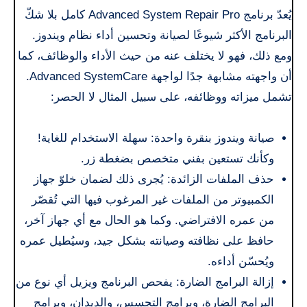
يُعدّ برنامج Advanced System Repair Pro كامل بلا شكّ
البرنامج الأكثر شيوعًا لصيانة وتحسين أداء نظام ويندوز.
ومع ذلك، فهو لا يختلف عنه من حيث الأداء والوظائف، كما
أن واجهته مشابهة جدًا لواجهة Advanced SystemCare.
تشمل ميزاته ووظائفه، على سبيل المثال لا الحصر:
صيانة ويندوز بنقرة واحدة: سهلة الاستخدام للغاية!
وكأنك تستعين بفني متخصص بضغطة زر.
حذف الملفات الزائدة: يُجرى ذلك لضمان خلوّ جهاز
الكمبيوتر من الملفات غير المرغوب فيها التي تُقصّر
من عمره الافتراضي. وكما هو الحال مع أي جهاز آخر،
حافظ على نظافته وصيانته بشكل جيد، وسيُطيل عمره
ويُحسّن أداءه.
إزالة البرامج الضارة: يفحص البرنامج ويزيل أي نوع من
البرامج الضارة، وبرامج التجسس، والديدان، وبرامج