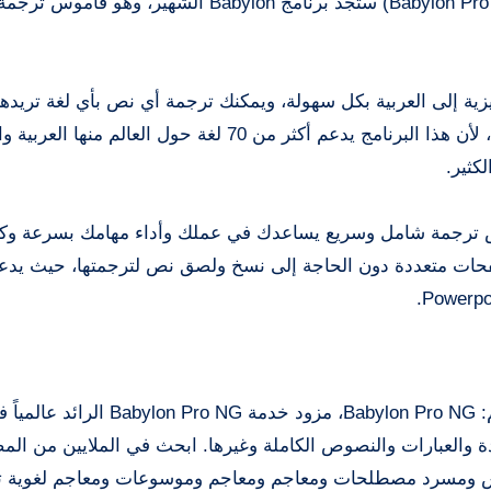
في هذا المقال الذي يحمل عنوان (تحميل برنامج Babylon Pro NG Full) ستجد برنامج Babylon ال
يزية إلى العربية بكل سهولة، ويمكنك ترجمة أي نص بأي لغة تريده
وبدون عناء وبأقل قدر ممكن من الأخطاء الحرفية واللغوية، لأن هذا البرنامج يدعم أكثر من 70 لغة حول ال
لكثير.
ل، سيكون لديك قاموس ترجمة شامل وسريع يساعدك في عملك وأداء مهامك بسرعة وك
حات متعددة دون الحاجة إلى نسخ ولصق نص لترجمتها، حيث يدع
إذا كنت بحاجة إلى مترجم سريع، فقد وجدت أفضل مترجم: Babylon Pro NG، مزود خ
ة والعبارات والنصوص الكاملة وغيرها. ابحث في الملايين من ال
يانات Babylon التي تضم أكثر من 1700 قاموس ومسرد مصطلحات ومعاجم ومعاجم وموسوعات ومعاجم لغو