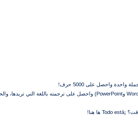
احدة واحصل على 5000 حرف!
قم بتحميل أي مستند من Microsoft Office (Excel وWord وPowerPoint) واحصل على ترجمته باللغة التي 
ها هنا!