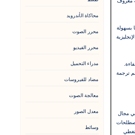
شهير، وهو قاموس ترجمة معروف
محاكاة الأندرويد
ا بسهولة
محرر الصوت
عالم منها العربية والإنجليزية
محرر الفيديو
مدراء التحميل
فاءة.
م ترجمة
مضاد للفيروسات
معالجة الصوت
معدل الصور
دمة Babylon Pro NG الرائد عالمياً في مجال
مصطلحات
وسائط
ية تغطي