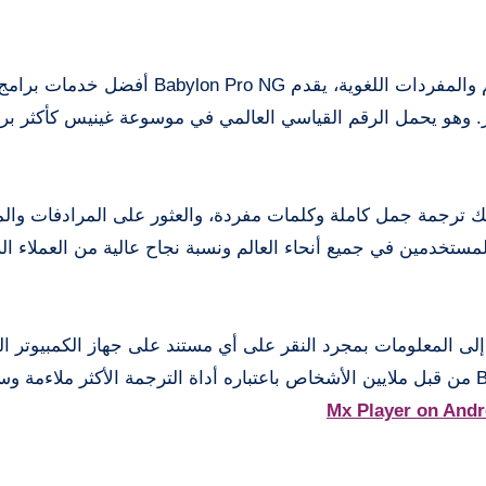
مع خبرة 19 عاماً من الخبرة في مجال القواميس والمعاجم والمفردات اللغوية، يقدم  NG
ر. وهو يحمل الرقم القياسي العالمي في موسوعة غينيس كأكثر بر
مكنك ترجمة جمل كاملة وكلمات مفردة، والعثور على المرادفات وال
ي لغة إلى أخرى تقريباً. لدى Babel ملايين المستخدمين في جميع أنحاء العالم ونسبة نجاح عالية من الع
 المعلومات بمجرد النقر على أي مستند على جهاز الكمبيوتر ا
واستخدام برنامج Babylon. لقد تم اختيار Babylon Pro NG من قبل ملايين الأشخاص باعتباره أداة الترجمة الأكثر مل