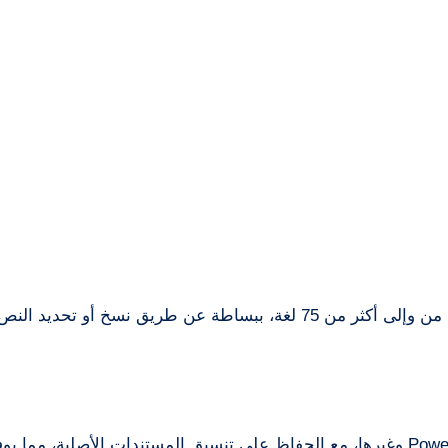
يساعدك Babylon على ترجمة الكلمات والجمل والنصوص من وإلى أكثر من 75 لغة، ببساطة عن طريق نسخ أ
يدعم البرنامج ترجمة ملفات Word وPDF وExcel وPowerPoint وغيرها، مع الحفاظ على تنسيق المستندات الأصلية، م