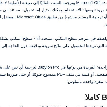
يتيح لك babylon dictionary license key تحميل أي مستند Microsoft Office وترجمة الملف تلقائيًا إلى صيغته 
ريحة وسهلة الاستخدام. يمكنك اختيار إما تحميل المستند إلى م
سطح المكتب بالنقر على علامة التبويب ”ترجمة المستند“ أو ترجمة 
ه ولصقه في مترجم سطح المكتب. ستحدد أداة سطح المكتب بشكل
ة التي تريدها للحصول على نتائج سريعة ودقيقة، دون الحاجة إلى ت
بدءًا من Babylon Pro، يمكن الآن استخدام وظيفة ”نقرة واحدة“ الفريدة من نوعها في bylon Pro
باستخدام Babylon NG، يمكنك النقر على أي كلمة في متصفحك، أو كلمة في ملف PDF ممسوح ضوئيًا، أو حتى