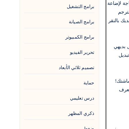
الأصلية! لا حاجة لإضاعة
برامج التشغيل
ترجم
المستند مباشرةً من تطبيق Microsoft Office المفضل لديك بالنقر
برامج الصيانة
برامج الكمبيوتر
 بديهي
تحرير الفيديو
بديل
تصميم ثلاثي الأبعاد
Ba لترجمة أي نص على شاشتك!
حماية
 صورة! سيتعرف
درس تعليمي
ذكري المظهر
ضغط