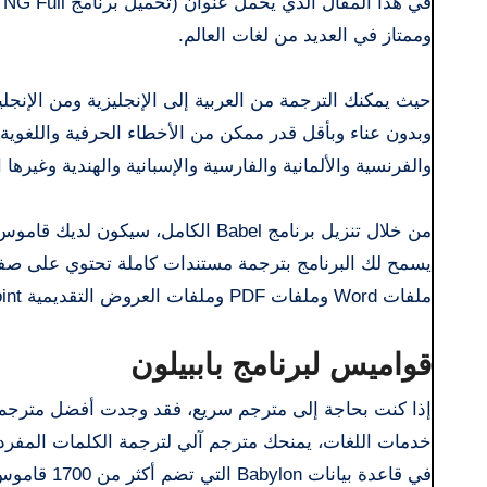
وممتاز في العديد من لغات العالم.
حيث يمكنك الترجمة من العربية إلى الإنجليزية ومن الإنجل
والفرنسية والألمانية والفارسية والإسبانية والهندية وغيرها ا
من خلال تنزيل برنامج Babel الكام
يسمح لك البرنامج بترجمة مستندات كاملة تحتوي على صف
ملفات Word وملفات PDF وملفات العروض التقديمية Powerpoint.
قواميس لبرنامج باببيلون
خدمات اللغات، يمنحك مترجم آلي لترجمة الكلمات المفرد
في قاعدة ب