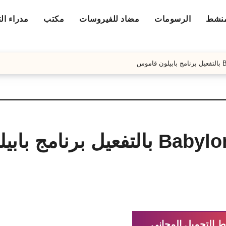
منشط
الرسومات
مضاد للفيروسات
مكتب
مدراء ال
تحميل برنامج Babylon Pro NG بالتفعيل برنامج ب
ط التحميل المجاني