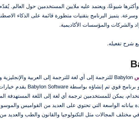
ثرها شيوعًا، ويعتمد عليه ملايين المستخدمين حول العالم. يُقدّم 
سرعة. يتميز البرنامج بتقنيات متطورة قائمة على الذكاء الاصطن
فراد والشركات والمؤسسات الأكاديمية.
مع شرح تفعيله.
س
Babylon للترجمة إلى أي لغة للترجمة إلى العربية والإنجليزية
والإسبانية والفارسية والهندية وغيرها. Babylon Pro NG هو برنامج قوي تم إنشا
تخدام، يمكن للمستخدمين ترجمة أي لغة إلى اللغة المستهدفة ال
 إحدى أهم مزايا Babylon Pro NG هي قاعدة بياناته الواسعة التي تحتوي على العديد من القواميس وا
 مختلف المجالات مثل التكنولوجيا والقانون والطب والعديد من 