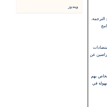
ويندوز
Babylon Pro أفضل خدمات برامج الترجمة.
امج
متضادات
ملاء الراضين عن
لخاص بهم
اءمة وسهولة في