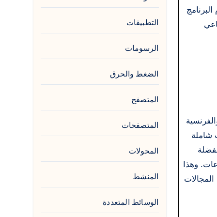
البرنامج
التطبيقات
اعي
الرسومات
الضغط والحرق
المتصفح
 والفرنسية
المتصفحات
ؤه بواسطة Babylon Software يقدم خيارات شاملة
مفضلة
المحولات
لموسوعات. وهذا
المنشط
المجالات
الوسائط المتعددة