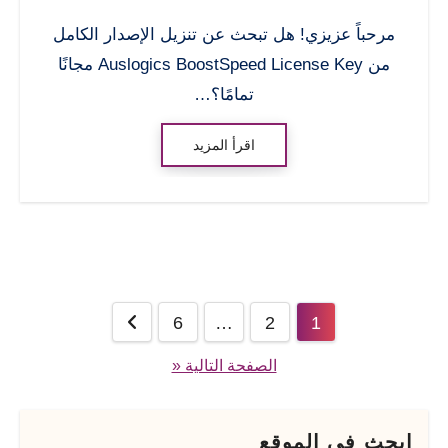
مرحباً عزيزي! هل تبحث عن تنزيل الإصدار الكامل
من Auslogics BoostSpeed ​​License Key مجانًا
تمامًا؟…
اقرأ المزيد
تعدد
6
…
2
1
صفحات
الصفحة التالية «
المقالات
ابحث فى الموقع