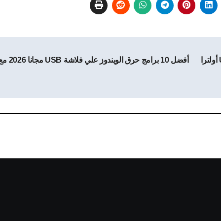
تحميل النسخة المدفوعة من برنامج UltraISO Premium أولترا
أفضل 10 برامج حرق الويندوز علي فلاشة USB مجانا 2026 مع الشرح