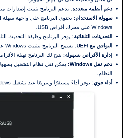
دعم أنظمة متعددة:
يدعم البرنامج تثبيت إصدارات متعددة من
سهولة الاستخدام:
يحتوي البرنامج على واجهة سهلة ا
Windows على محرك أقراص USB.
التحديثات التلقائية:
يوفر البرنامج وظيفة التحديث التلقائي لدعم أحدث إصدارات 
التوافق مع UEFI:
يسمح البرنامج بتثبيت Windows على الأجهزة التي تدعم UEFI، بالإضافة إلى توافق BIOS التقليدي.
إ
دارة الأقراص بسهولة:
يتيح لك البرنامج تهيئة الأقراص وإ
دعم نقل Windows:
يمكن نقل نظام التشغيل بسهولة
النظام.
أداء قوي:
يوفر أداءً مستقرًا وسريعًا عند تشغيل Windows من محرك أقراص USB، مما يجعله مناسبًا للعمل اليومي.