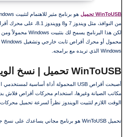
WinToUSB تحميل
م
Windows الذي تريده مع برامجه.
WinToUSB تحميل | نسخ الويندوز إلى فلاشة 2026
الوقت اللازم لتثبيت الويندوز نظراً لسرعة تحميل محركات الأقراص المحمولة عبر
تحميل WinToUSB هو برنامج مجاني يساعدك على نسخ جميع أنواع Windows إلى محرك أقراص فلاش بسرعة وسهولة.