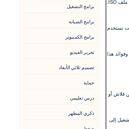
برنامج WinToUSB سهل الاستخدام للغاية. كل ما عليك فعله هو تحديد إصدار ويندوز الذي تريده، إما على قرص DVD أو من ملف ISO.
برامج التشغيل
برامج الصيانة
شرةً لتنزيل Windows الجديد كما لو كنت تستخدم
برامج الكمبيوتر
تحرير الفيديو
فوائد هذا
تصميم ثلاثي الأبعاد
حماية
 USB، سواء كان محرك أقراص فلاش أو
درس تعليمي
ذكري المظهر
 أخذ نظام التشغيل إلى
ضغط