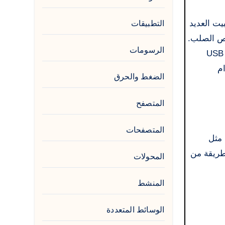
ك هذا البرنامج بتثبيت العديد
التطبيقات
ول وأخذه معك. كما تعلم، يتم تثبيت Windows على القرص الصلب.
الرسومات
لكن هذا البرنامج يسمح لك بتثبيت Windows محمولاً ومن خلال ملف صورة ISO أو محرك أقراص DVD على محرك أقراص USB
دام
الضغط والحرق
المتصفح
المتصفحات
USB المحمولة أداة أساسية لمستخدمي الأقراص المدمجة. يفضل معظم المتخصصين في تنزيل Windows، مثل
مدمجة لتحميل نسخ من Windows. تقلل هذه الطريقة من
المحولات
المنشط
الوسائط المتعددة