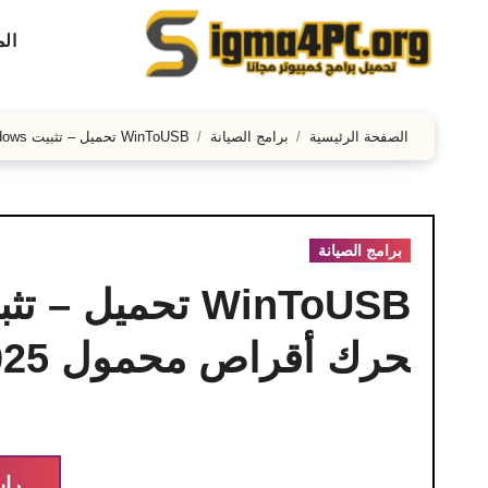
لتجاوز
ال
لى
لمحتوى
الصفحة الرئيسية
برامج الصيانة
WinToUSB تحميل – تثبيت Windows المحمول على محرك أقراص محمول 2025
برامج الصيانة
حرك أقراص محمول 2025
راب