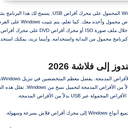
هو برنامج مثير للاهتمام لتثبيت Windows المحمول على محرك أقراص USB. يسمح ل
من النوافذ، مثل ويندوز 7 و8 وويندوز 8.1، على محرك أقراص محم
حمول أو محرك أقراص ثابت خارجي وتشغيل Windows كبرنامج محمول من البداية واستخدامه. وأينما تريد، يمكنك استخ
أصبحت أقراص 
مكاتب الصيانة وغيرها، استخدام محركات أقراص فلاش بدلاً من الأقراص ال
 USB بدلاً من الأقراص المدمجة.