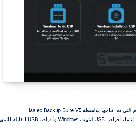
 بواسطة Hasleo Backup Suite V5
يتم دعم خيار “الاحتفاظ بمخطط التقسيم الحالي” عند إنشاء أقراص USB لتثبيت ndows