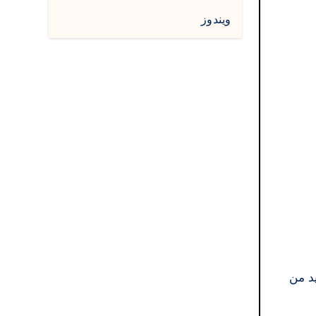
ويندوز
Wi وأقراص USB القابلة للتمهيد من