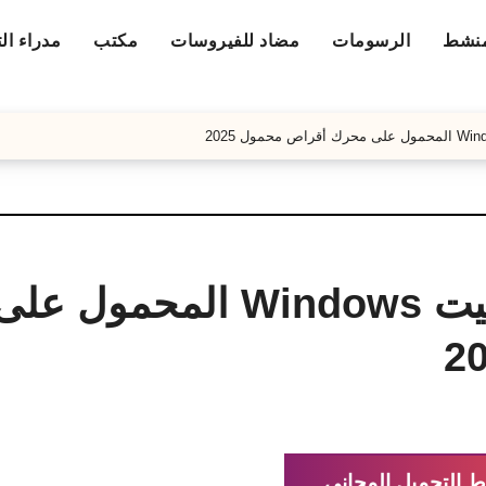
منشط
الرسومات
مضاد للفيروسات
مكتب
مدراء ال
WinToUSB تحميل – تثبيت Windows المحمول
ط التحميل المجاني