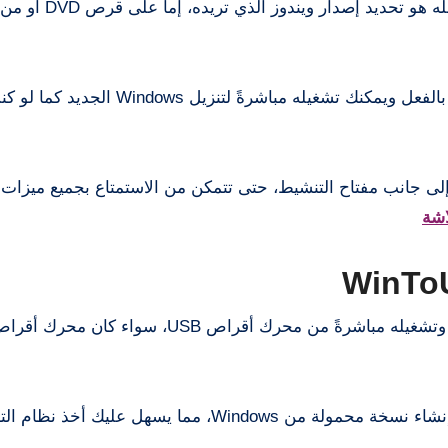
ستجد محرك أقراص فلاش يحتوي على Windows منسوخ بالفعل ويمكنك تشغيله مبا
لى جانب مفتاح التنشيط، حتى تتمكن من الاستمتاع بجميع ميزات و
WinToUSB هو أداة تسمح للمستخدمين بتثبيت Windows وتشغيله مباشرةً من محرك أقراص
يتيح لك البرنامج إمكانية إنشاء نسخة محمولة من Windows، مما يسهل عليك