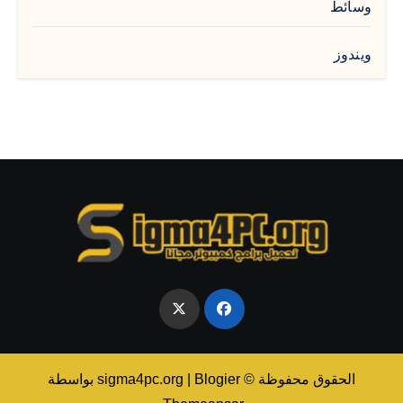
وسائط
ويندوز
الحقوق محفوظة © sigma4pc.org
Blogier
|
بواسطة