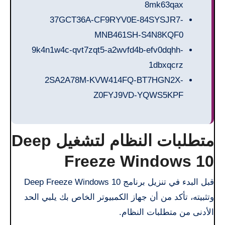
8mk63qax
37GCT36A-CF9RYV0E-84SYSJR7-
MNB461SH-S4N8KQF0
9k4n1w4c-qvt7zqt5-a2wvfd4b-efv0dqhh-
1dbxqcrz
2SA2A78M-KVW414FQ-BT7HGN2X-
Z0FYJ9VD-YQWS5KPF
متطلبات النظام لتشغيل Deep
Freeze Windows 10
قبل البدء في تنزيل برنامج Deep Freeze Windows 10
وتثبيته، تأكد من أن جهاز الكمبيوتر الخاص بك يلبي الحد
الأدنى من متطلبات النظام.