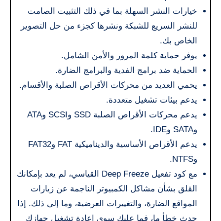
خيارات النشر السهلة بما في ذلك التثبيت الصامت
للنشر السريع للشبكة ونشرها كجزء من حل التصوير
الخاص بك.
يوفر حماية كلمة المرور والأمن الشامل.
الحماية ضد برامج الفدية والبرامج الضارة.
يحمي العديد من محركات الأقراص الصلبة والأقسام.
يدعم بيئات تشغيل متعددة.
يدعم محركات الأقراص الصلبة SSD وSCSI وATA
وSATA وIDE.
يدعم الأقراص الأساسية والديناميكية FAT وFAT32
وNTFS.
مع كود تفعيل Deep Freeze القياسي، لم يعد بإمكانك
القلق بشأن مشاكل الكمبيوتر الناجمة عن زيارات
المواقع الضارة، والتغييرات العرضية، وما إلى ذلك. إذا
حدث خطأ ما، فما عليك سوى إعادة تشغيل جهازك