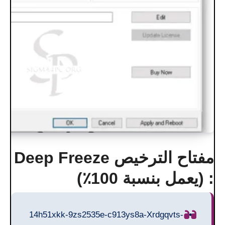
مفتاح الترخيص Deep Freeze
: (يعمل بنسبة 100٪)
14h51xkk-9zs2535e-c913ys8a-Xrdgqvts-