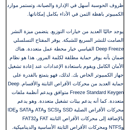
ظروف الحوسبة أسهل في الإدارة والصيانة، وتستمر موارد
الكمبيوتر باهظة الثمن في الأداء بكامل إمكاناتها.
يوجد حاليًا العديد من خيارات التوزيع. يتضمن ميزة النشر
الصامت للنشر السريع للشبكة. يوفر المفتاح التسلسلي
Deep Freeze القياسي خيار محطة عمل متعددة. هناك
ضمان بأنه يوفر حماية مطلقة لكلمة المرور. هذا هو نظام
الأمان الكامل ويقوم باستعادة الإعدادات عند إعادة تشغيل
جهاز الكمبيوتر الخاص بك. لذلك، فهو يتمتع بالقدرة على
حماية العديد من محركات الأقراص الثابتة والأقسام. Deep
Freeze Standard Keygen متوافق ويدعم أنظمة ملفات
متعددة. كما أنه يدعم بيئات تشغيل متعددة. وهو يدعم
محركات الأقراص الصلبة SSD وSCSI وATA وSATA وIDE
بالإضافة إلى محركات الأقراص الثابتة FAT وFAT32
وNTFS ومحركات الأقراص الثابتة الأساسية والديناميكية.