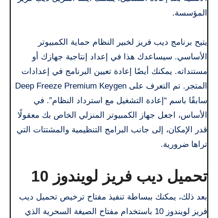
المؤسسة.
يتيح
برنامج ديب فريز
لخبير النظام حماية الكمبيوتر
الأساسي. سيساعدك هذا في إعداد إنتاجية جهازك أو
مستنداته. يمكنك أيضًا إعادة تعيين البرنامج في إعدادات
المتجر. تم التعرف على Deep Freeze Premium Keygen
سابقًا باسم “إعادة التشغيل مع استرداد النظام”. في
الأساس، اجعل جهاز الكمبيوتر المنزلي الخاص بك معقولًا
قدر الإمكان، إلى جانب البرامج التنظيمية والمشتتات التي
تراها ضرورية.
تحميل ديب فريز لويندوز 10
بعد ذلك، يمكنك ببساطة تنفيذ مفتاح ترخيص تحميل ديب
فريز لويندوز 10 باستخدام مفتاح الصيغة السحرية الذي