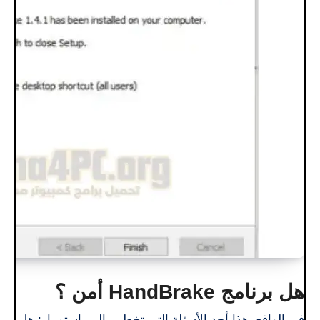
هل برنامج HandBrake أمن ؟
في الواقع، هذا أحد الأسئلة التي تخطر ببالي باستمرار: هل