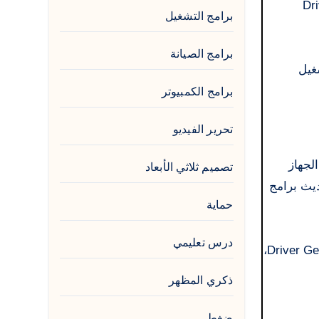
يرها، على موقع DriverGenius
برامج التشغيل
برامج الصيانة
شغيل
برامج الكمبيوتر
تحرير الفيديو
 الجهاز
تصميم ثلاثي الأبعاد
اجة إلى كراك، تحديث برامج
حماية
درس تعليمي
برنامج Anydesk مفعل مدى الحياة. كما يتم تحديث العديد من برامج التشغيل يوميًا على موقعنا. من خلال Driver Genius LiveUpdate،
ذكري المظهر
ضغط