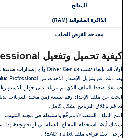
المعالج
الذاكرة العشوائية (RAM)
مساحة القرص الصلب
كيفية تحميل وتفعيل Driver Genius Professional كامل مع الكراك؟
أولاً، قم بإلغاء تثبيت Driver Genius وأي إصدارات سابقة من جهاز الكمبيوتر/الكمبيوتر المحمول الخاص بك.
بعد ذلك، قم بتنزيل الإصدار الأحدث من Driver Genius Professional كاملاً مع الكراك من الأسفل.
قم بفك ضغط الملف الذي تم تنزيله على جهاز الكمبيوتر/ا
ابحث عن ملف الإعداد وقم بتثبيته (من مجلد التنزيلات لديك
ثم قم بإغلاق البرنامج بشكل كامل.
افتح الملف المتصدع/المرقّع واستبدله في مجلد التثبيت.
يمكنك أيضًا استخدام المفتاح التسلسلي أو keygen، إذا تم توفيره.
يرجى أيضًا قراءة ملف READ me.txt.