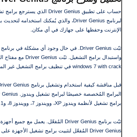
حساب على تطبيق Driver Genius 
لبرنامج Driver Genius، والذي يُمكنك استخ
الإنترنت وحفظها على جهازك في أي مكان.
ثبّت Driver Genius. في حال وجود أي مشكلة ف
windows 7 with crack في تنظيف برامج التشغيل غير المرغوب فيها والتخلص منها.
برامج تشغيل لأنظمة ويندوز XP، وويندوز 7، وويندوز 8، و8.1، وحتى أحدث برامج تشغيل ويندوز 10.
ثبّت برنامج Driver Genius المُفعّل. ي
Driver Genius المُفعّل لتثبيت برامج تشغيل الأجهزة على جميع الماركات.