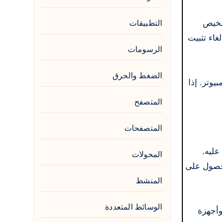
تشخيص
التطبيقات
غاء تثبيت
الرسومات
الضغط والحرق
يوتر. إذا
المتصفح
المتصفحات
ًا عليه.
المحولات
لتجارية، ثم يُعطيك رابطًا لبرنامج التشغيل الذي تحتاجه فورًا. كما يُتيح لك DriverGenius الحصول على
المنشط
الوسائط المتعددة
وأجهزة