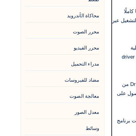
 كاملًا
محاكاة الأندرويد
ج التشغيل عبر
محرر الصوت
ية
محرر الفيديو
driver genius free downl
مدراء التحميل
مضاد للفيروسات
قبل مناقشة كيفية استخدام وتشغيل برنامج Driver Genius، سنناقش أولًا ماهيته ووظائفه وإمكانياته. يُعد Driver Genius 2024 من
نك من الحصول على
معالجة الصوت
معدل الصور
بّت برنامج
وسائط