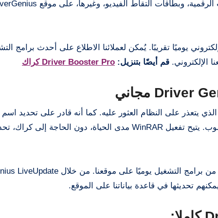
المودم، والشاشات، والفأرة، ولوحات المفاتيح، والكاميرات الرقمية، وبطاقات التقاط الفيديو، وغ
روني يوميًا تقريبًا. يُمكن لعملائنا الاطلاع على أحدث برامج الت
قم أيضًا بتنزيل:
Driver Booster Pro كراك
نامج التشغيل للجهاز الذي يتعذر على النظام العثور عليه. كما أنه قادر على تحديد اسم
ومصنعه، ويوفر رابطًا مباشرًا لتنزيل برنامج التشغيل المطلوب. يتيح تفعيل WinRAR مدى الحياة، دون الح
نهم تحديثها في قاعدة بياناتنا على الموقع.