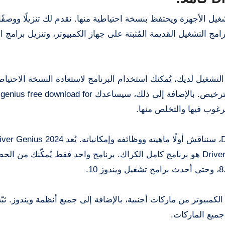
الذي يسترجع برامج تشغيل الأجهزة ويحتفظ بنسخة احتياطية منها. نقدم لك تنزيلًا ووصفًا
دامه لتحديث برامج التشغيل القديمة المُثبتة على جهاز الكمبيوتر، وتنزيل برام
ي برنامج التشغيل لديك، يُمكنك استخدام البرنامج لاستعادة النسخة الاحتياط
واستبدال برامج التشغيل. ثبّت Driver Genius مع مفتاح الترخيص. بالإضافة إلى ذلك، سيساعدك oad for
البرامج المُخصصة خصيصًا لبرامج تشغيل ويندوز. Driver Genius هو برنامج كامل الكراك. برنامج واحد فقط يُمكّ
عمل مع جميع أجهزة الكمبيوتر من ماركات أجنبية، بالإضافة إلى جميع أنظمة ويندوز. ث