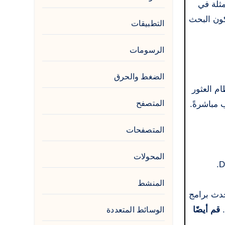
مثلة في
ون البحث
التطبيقات
الرسومات
الضغط والحرق
النظام العثور
المتصفح
امج التشغيل المطلوب مباشرةً.
المتصفحات
المحولات
المنشط
حدث برامج
قم أيضًا
الوسائط المتعددة