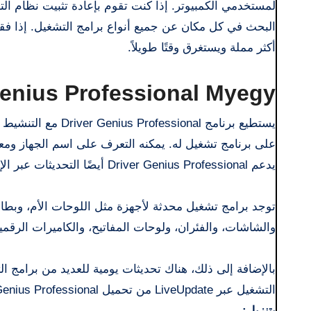
لمستخدمي الكمبيوتر. إذا كنت تقوم بإعادة تثبيت نظام ال
البحث في كل مكان عن جميع أنواع برامج التشغيل. إذا 
أكثر مملة ويستغرق وقتًا طويلاً.
Genius Professional Myegy
يستطيع برنامج ional
يدعم Driver Genius Professional أيضًا التحديثات عبر الإنترنت لبرامج تشغيل الأجهزة الموجودة.
توجد برامج تشغيل محدثة لأجهزة مثل اللوحات الأم، وبطا
والشاشات، والفئران، ولوحات المفاتيح، والكاميرات الرقمية، وبطا
بالإضافة إلى ذلك، هناك تحديثات يومية للعديد من برامج
التشغيل عبر LiveUpdate من تحميل Driver Genius Professional، والتي يمكن مزامنتها مع قاعدة بيانات موقعنا الإلكتروني.
بتنزيل: