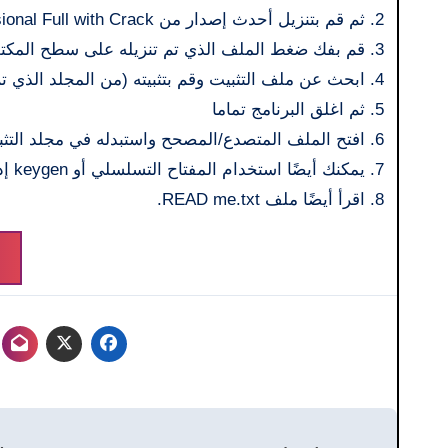
ثم قم بتنزيل أحدث إصدار من Driver Genius Professional Full with Crack من الأسفل.
قم بفك ضغط الملف الذي تم تنزيله على سطح المكتب
ابحث عن ملف التثبيت وقم بتثبيته (من المجلد الذي تم 
ثم اغلق البرنامج تماما
افتح الملف المتصدع/المصحح واستبدله في مجلد التثب
يمكنك أيضًا استخدام المفتاح التسلسلي أو keygen إذا تم توفيره.
اقرأ أيضًا ملف READ me.txt.
تصفّح