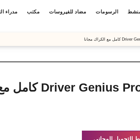
منشط
الرسومات
مضاد للفيروسات
مكتب
مدراء ال
تنزيل برنامج river Genius Professional
ط التحميل المجاني