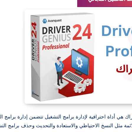
ك هي أداة احترافية لإدارة برامج التشغيل تتضمن إدارة برامج ا
يوفر برنامج Driver Genius وظائف ملائمة مثل النسخ الاحتياطي والاستعادة والتحديث وحذف برامج ا