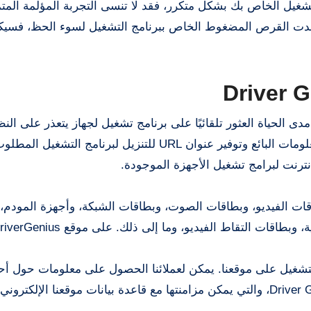
تشغيل الخاص بك بشكل متكرر، فقد لا تنسى التجربة المؤلمة المت
فقدت القرص المضغوط الخاص ببرنامج التشغيل لسوء الحظ، فسيك
Driver 
Driver Genius Profess مع التنشيط مدى الحياة العثور تلقائيًا على برنامج تشغيل لجهاز يتعذر على 
على برنامج تشغيل له. يمكنه التعرف على اسم الجهاز ومعلومات البائع وتوفير عنوان URL للتنزيل لبرن
قات الفيديو، وبطاقات الصوت، وبطاقات الشبكة، وأجهزة المودم،
قات التقاط الفيديو، وما إلى ذلك. على موقع DriverGenius.
 التشغيل على موقعنا. يمكن لعملائنا الحصول على معلومات حول أ