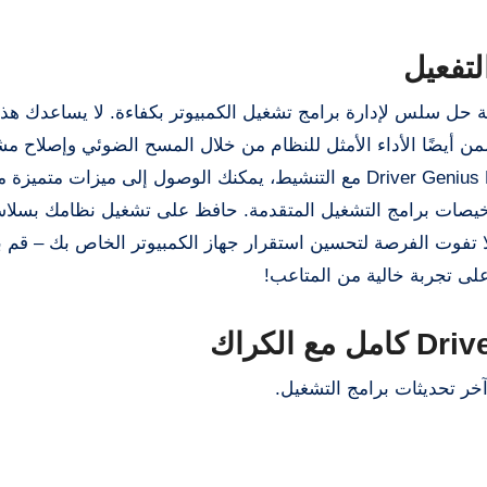
Driver Geniu مع التنشيط لتجربة حل سلس لإدارة برامج تشغيل الكمبيوتر بكفاءة. لا يساعدك 
 أيضًا الأداء الأمثل للنظام من خلال المسح الضوئي وإصلاح م
برامج التشغيل تلقائيًا. من خلال اختيار تنزيل Driver Genius Professional مع التنشيط، يمكنك الوصول إلى مي
تشخيصات برامج التشغيل المتقدمة. حافظ على تشغيل نظامك بسلا
 تفوت الفرصة لتحسين استقرار جهاز الكمبيوتر الخاص بك – قم ب
خر تحديثات برامج التشغيل.