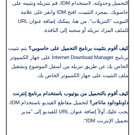
التحميل وجدولته. لاستخدام IDM، قم بتنزيله وتثبيته على
حاسوبك. بمجرد التثبيت، افتح IDM وانقر على علامة
التبويب ”التنزيلات“. من هنا، يمكنك إضافة عنوان URL
للملف المراد تنزيله أو سحبه إلى النافذة.
كيف أقوم بتثبيت برنامج التحميل على حاسوبي؟
يتم تثبيت
برنامج Internet Download Manager على جهاز الكمبيوتر
الخاص بك عن طريق تنزيله من أسفل الموضوع وتشغيل
ملف التثبيت على جهاز الكمبيوتر الخاص بك.
كيف أقوم بالتحميل من يوتيوب باستخدام برنامج إنترنت
داونلودلود ماناجر؟
لتحميل مقاطع الفيديو باستخدام IDM،
يجب عليك أولاً إضافة عنوان URL للفيديو إلى ”مدير
تحميل الإنترنت IDM“.