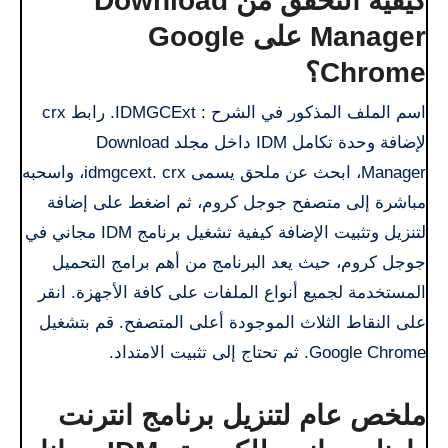
كيفية التحقق من Download
Manager على Google
Chrome؟
اسم الملف المذكور في الشرح : IDMGCExt. رابط crx
لإضافة وحدة تكامل IDM داخل مجلد Download
Manager، ابحث عن ملحق يسمى idmgcext. crx، واسحبه
مباشرة إلى متصفح جوجل كروم، ثم اضغط على إضافة
لتنزيل وتثبيت الإضافة كيفية تشغيل برنامج IDM مجاني في
جوجل كروم، حيث يعد البرنامج من أهم برامج التحميل
المستخدمة لجميع أنواع الملفات على كافة الأجهزة. انقر
على النقاط الثلاث الموجودة أعلى المتصفح. قم بتشغيل
Google Chrome. ثم تحتاج إلى تثبيت الامتداد.
ملخص عام لتنزيل برنامج انترنت