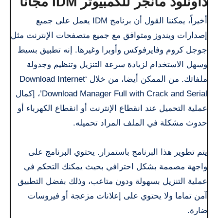
داونلود مانجر للكمبيوتر IDM مجانا
أخيراً، يمكننا القول أن برنامج IDM يعمل على جميع
إصدارات ويندوز ومتوافق مع جميع متصفحات الإنترنت مثل
جوجل كروم وفايرفوكس وأوبرا وغيرها. إنه تطبيق بسيط
وسهل الاستخدام لزيادة سرعة التنزيل وتنظيم وجدولة
ملفاتك. من الممكن أيضا، من خلال ‘Download Internet
Download Manager Full with Crack and Serial’، إكمال
عملية التحميل عند انقطاع الإنترنت أو انقطاع الكهرباء أو
حدوث مشكلة في الملف المراد تحميله.
يتم تطوير هذا البرنامج باستمرار. يحتوي البرنامج على
واجهة مصممة بشكل احترافي بحيث يمكنك التحكم في
عملية التنزيل بسهولة ودون متاعب، وذلك بفضل التطبيق
آمن تماما ولا يحتوي على إعلانات مزعجة أو فيروسات
ضارة.