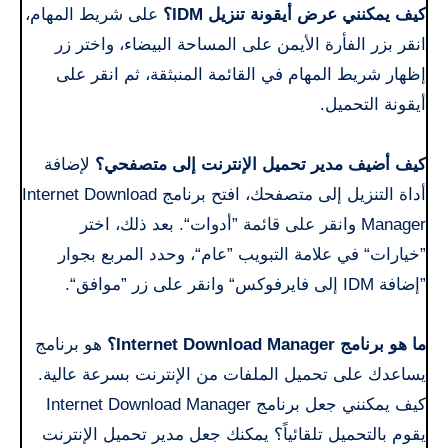
كيف يمكنني عرض أيقونة تنزيل IDM؟
على شريط المهام،
انقر بزر الفأرة الأيمن على المساحة البيضاء، واختر زر
إظهار شريط المهام في القائمة المنبثقة، ثم انقر على
أيقونة التحميل.
كيف أضيف مدير تحميل الإنترنت إلى متصفحي؟
لإضافة
أداة التنزيل إلى متصفحك، افتح برنامج Internet Download
Manager وانقر على قائمة ”أدوات“. بعد ذلك، اختر
”خيارات“ في علامة التبويب ”عام“، وحدد المربع بجوار
”إضافة IDM إلى فايرفوكس“ وانقر على زر ”موافق“.
ما هو برنامج Internet Download Manager؟
هو برنامج
يساعدك على تحميل الملفات من الإنترنت بسرعة عالية.
كيف يمكنني جعل برنامج Internet Download Manager
يقوم بالتحميل تلقائياً؟ يمكنك جعل مدير تحميل الإنترنت