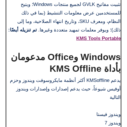
تثبيت مفاتيح GVLK لجميع منتجات Windows؛ ويتيح
للمستخدمين عرض معلومات التنشيط (بما في ذلك
النظام، ومعرف SKU، وتاريخ انتهاء الصلاحية، وما إلى
ذلك)؛ ويوفر معلمات تمهيد متعددة وغيرها.
تم تنزيله أيضًا:
KMS Tools Portable
Windows وOffice مدعومان
بأداة KMS Offline
يدعم KMSoffline أكثر أنظمة مايكروسوفت ويندوز وحزم
أوفيس شيوعاً، حيث يدعم إصدارات وإصدارات ويندوز
التالية
ويندوز فيستا
ويندوز 7