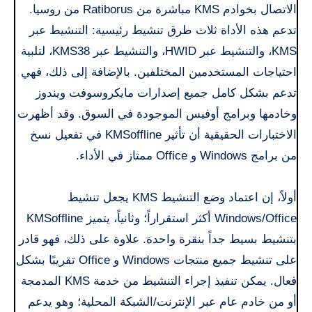
الاتصال بخوادم KMS مباشرة من Ratiborus من روسيا.
تدعم هذه الأداة ثلاث طرق تنشيط رئيسية: التنشيط عبر
KMS، والتنشيط عبر HWID، والتنشيط عبر KMS38، لتلبية
احتياجات المستخدمين المختلفين. بالإضافة إلى ذلك، فهي
تدعم بشكل كامل جميع إصدارات مايكروسوفت ويندوز
وخادمها وبرامج أوفيس الموجودة في السوق. وقد أظهرت
الاختبارات الحقيقية أن تأثير KMSoffline في تفعيل نسخ
من برامج Windows و Office ممتاز في الأداء.
أولاً، إن اعتماد وضع التنشيط KMS يجعل تنشيط
Windows/Office أكثر استقراراً؛ وثانياً، يتميز KMSoffline
بتنشيط بسيط جداً بنقرة واحدة. علاوة على ذلك، فهو قادر
على تنشيط جميع منتجات Windows و Office تقريبًا بشكل
فعال. يمكن تنفيذ إجراء التنشيط من خدمة KMS المدمجة
أو من خادم عام عبر الإنترنت/الشبكة المحلية؛ وهو يدعم