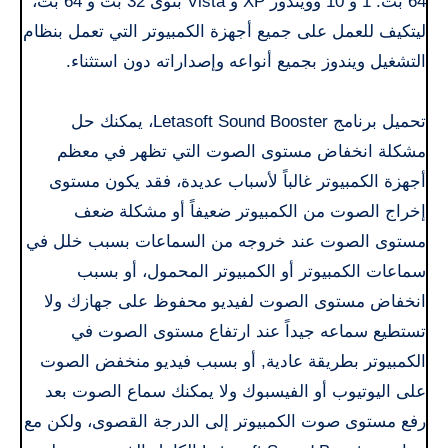
64 بت. 1 و 10 وويندوز XP و Vista بنوى 32 بت و 64 بت،
ليتكيف للعمل على جميع أجهزة الكمبيوتر التي تعمل بنظام
التشغيل ويندوز بجميع أنواعه وإصداراته دون استثناء.
تحميل برنامج Letasoft Sound Booster، يمكنك حل
مشكلة انخفاض مستوى الصوت التي تظهر في معظم
أجهزة الكمبيوتر غالباً لأسباب عديدة، فقد يكون مستوى
إخراج الصوت من الكمبيوتر ضعيفاً أو مشكلة ضعف
مستوى الصوت عند خروجه من السماعات بسبب خلل في
سماعات الكمبيوتر أو الكمبيوتر المحمول، أو بسبب
انخفاض مستوى الصوت لفيديو محفوظ على جهازك ولا
تستطيع سماعه جيداً عند ارتفاع مستوى الصوت في
الكمبيوتر بطريقة عادية, أو بسبب فيديو منخفض الصوت
على اليوتيوب أو الفيسبوك ولا يمكنك سماع الصوت بعد
رفع مستوى صوت الكمبيوتر إلى الدرجة القصوى، ولكن مع