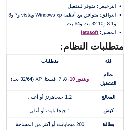
الترخيص: متوفر للتفعيل
التوافق: متوافق مع أنظمة Windows xp وvista و7 و8
و8.1 و10 32 بت و64 بت
المطور:
letasoft
متطلبات النظام:
فئة
متطلبات
نظام
ويندوز 10
، 8، 7، فيستا، XP (32/64 بت)
التشغيل
المعالج
1.2 جيجاهرتز أو أعلى
كبش
1 جيجا بايت أو أعلى
بطاقة
200 ميجابايت أو أكثر من المساحة