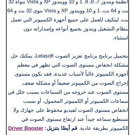
أنظمة ويندوز 7، 8، 8. 1 و 10 وويندوز XP و Vista بنواة 32
بت و 64 بت. 1 و 10 وويندوز XP و Vista بنوى 32 بت و 64
بت، ليتكيف للعمل على جميع أجهزة الكمبيوتر التي تعمل
بنظام التشغيل ويندوز بجميع أنواعه وإصداراته دون
استثناء.
بتحميل برنامج برنامج تعزيز الصوت Letasoft، يمكنك حل
مشكلة انخفاض مستوى الصوت التي تظهر في معظم
أجهزة الكمبيوتر غالباً لأسباب عديدة، فقد يكون مستوى
إخراج الصوت من الكمبيوتر ضعيفاً أو مشكلة ضعف
مستوى الصوت عند خروجه من السماعات بسبب خلل في
سماعات الكمبيوتر أو الكمبيوتر المحمول، أو بسبب
انخفاض مستوى الصوت لفيديو محفوظ على جهازك ولا
تستطيع سماعه جيداً عند ارتفاع مستوى الصوت في
الكمبيوتر بطريقة عادية.
قم أيضًا بتنزيل:
Driver Booster