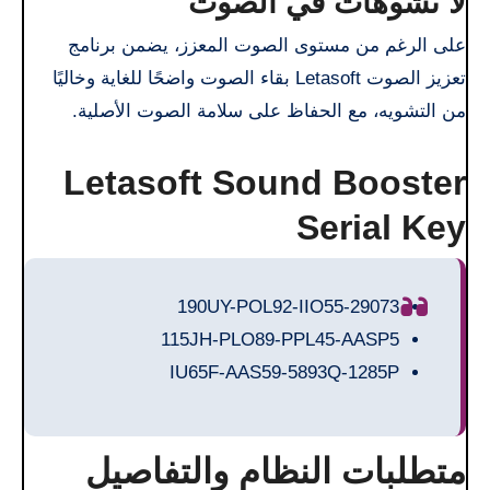
لا تشوهات في الصوت
على الرغم من مستوى الصوت المعزز، يضمن برنامج
تعزيز الصوت Letasoft بقاء الصوت واضحًا للغاية وخاليًا
من التشويه، مع الحفاظ على سلامة الصوت الأصلية.
Letasoft Sound Booster
Serial Key
190UY-POL92-IIO55-29073
115JH-PLO89-PPL45-AASP5
IU65F-AAS59-5893Q-1285P
متطلبات النظام والتفاصيل