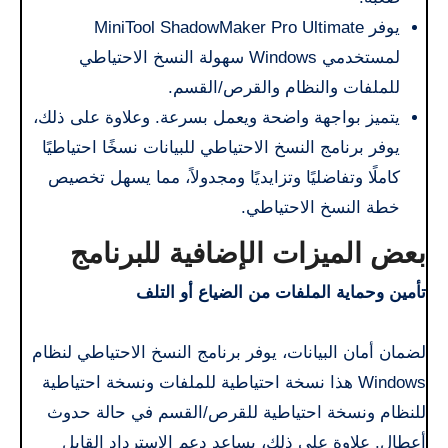
يوفر MiniTool ShadowMaker Pro Ultimate
لمستخدمي Windows سهولة النسخ الاحتياطي
للملفات والنظام والقرص/القسم.
يتميز بواجهة واضحة ويعمل بسرعة. وعلاوة على ذلك،
يوفر برنامج النسخ الاحتياطي للبيانات نسخًا احتياطيًا
كاملًا وتفاضليًا وتزايديًا ومجدولاً، مما يسهل تخصيص
خطة النسخ الاحتياطي.
بعض الميزات الإضافية للبرنامج
تأمين وحماية الملفات من الضياع أو التلف
لضمان أمان البيانات، يوفر برنامج النسخ الاحتياطي لنظام
Windows هذا نسخة احتياطية للملفات ونسخة احتياطية
للنظام ونسخة احتياطية للقرص/القسم في حالة حدوث
أعطال. علاوة على ذلك، يساعد دعم الاسترداد القابل