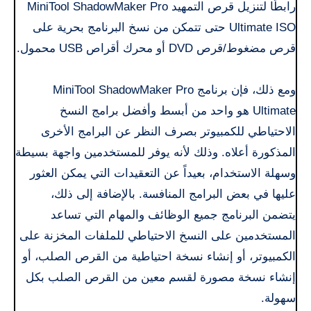
رابطًا لتنزيل قرص التمهيد MiniTool ShadowMaker Pro
Ultimate ISO حتى تتمكن من نسخ البرنامج بحرية على
قرص مضغوط/قرص DVD أو محرك أقراص USB محمول.
ومع ذلك، فإن برنامج MiniTool ShadowMaker Pro
Ultimate هو واحد من أبسط وأفضل برامج النسخ
الاحتياطي للكمبيوتر بصرف النظر عن البرامج الأخرى
المذكورة أعلاه. وذلك لأنه يوفر للمستخدمين واجهة بسيطة
وسهلة الاستخدام، بعيداً عن التعقيدات التي يمكن العثور
عليها في بعض البرامج المنافسة. بالإضافة إلى ذلك،
يتضمن البرنامج جميع الوظائف والمهام التي تساعد
المستخدمين على النسخ الاحتياطي للملفات المخزنة على
الكمبيوتر، أو إنشاء نسخة احتياطية من القرص الصلب، أو
إنشاء نسخة مصورة لقسم معين من القرص الصلب بكل
سهولة.