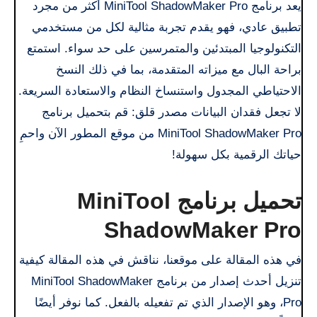
يعد برنامج MiniTool ShadowMaker Pro أكثر من مجرد
تطبيق عادي، فهو يقدم تجربة مثالية لكل من مستخدمي
التكنولوجيا المبتدئين والمتمرسين على حد سواء. استمتع
براحة البال مع ميزاته المتقدمة، بما في ذلك النسخ
الاحتياطي المجدول واستنساخ النظام والاستعادة السريعة.
لا تجعل فقدان البيانات مصدر قلق: قم بتحميل برنامج
MiniTool ShadowMaker Pro من موقع المطور الآن واحمِ
حياتك الرقمية بكل سهولة!
تحميل برنامج MiniTool
ShadowMaker Pro
في هذه المقالة على موقعنا، نناقش في هذه المقالة كيفية
تنزيل أحدث إصدار من برنامج MiniTool ShadowMaker
Pro، وهو الإصدار الذي تم تفعيله بالفعل. كما نوفر أيضًا