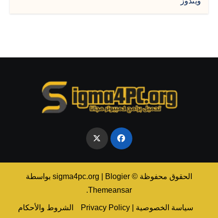
ويندوز
الحقوق محفوظة © sigma4pc.org
Blogier
|
بواسطة
.
Themeansar
سياسة الخصوصية | Privacy Policy
الشروط والأحكام