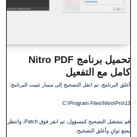
تحميل برنامج Nitro PDF
كامل مع التفعيل
أغلق البرنامج، ثم انقل التصحيح إلى مسار تثبيت البرنامج:
C:\Program Files\Nitro\Pro\13
قم بتشغيل التصحيح كمسؤول، ثم انقر فوق Patch، وانتظر
بضع ثوانٍ وأغلق التصحيح.