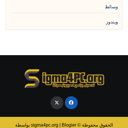
وسائط
ويندوز
الحقوق محفوظة © sigma4pc.org
Blogier
|
بواسطة