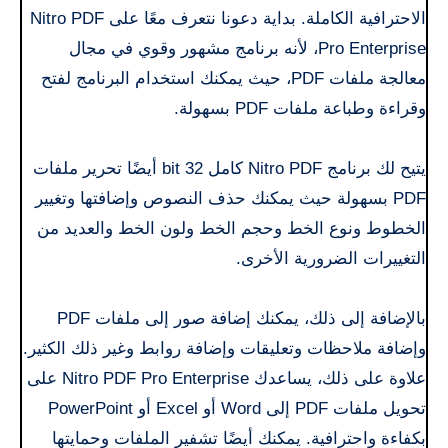
الاحترافية الكاملة. بداية دعونا نتعرف معًا على Nitro PDF
Pro Enterprise، لأنه برنامج مشهور وقوي في مجال
معالجة ملفات PDF، حيث يمكنك استخدام البرنامج لفتح
وقراءة وطباعة ملفات PDF بسهولة.
يتيح لك برنامج Nitro PDF كامل 32 bit أيضًا تحرير ملفات
PDF بسهولة حيث يمكنك حذف النصوص وإضافتها وتغيير
الخطوط ونوع الخط وحجم الخط ولون الخط والعديد من
التغييرات الضرورية الأخرى.
بالإضافة إلى ذلك، يمكنك إضافة صور إلى ملفات PDF
وإضافة ملاحظات وتعليقات وإضافة روابط وغير ذلك الكثير.
علاوة على ذلك، يساعدك Nitro PDF Pro Enterprise على
تحويل ملفات PDF إلى Word أو Excel أو PowerPoint
بكفاءة واحترافية. يمكنك أيضًا تشفير الملفات وحمايتها