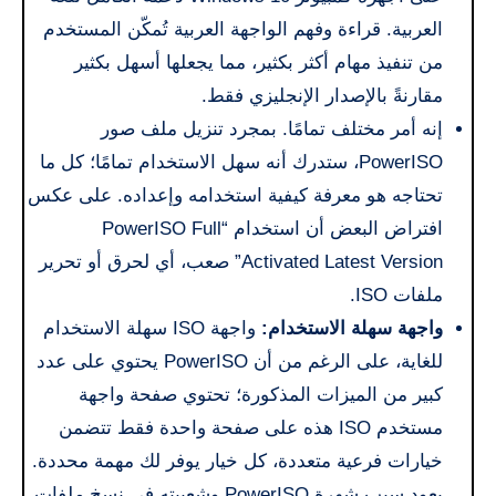
العربية. قراءة وفهم الواجهة العربية تُمكّن المستخدم
من تنفيذ مهام أكثر بكثير، مما يجعلها أسهل بكثير
مقارنةً بالإصدار الإنجليزي فقط.
إنه أمر مختلف تمامًا. بمجرد تنزيل ملف صور
PowerISO، ستدرك أنه سهل الاستخدام تمامًا؛ كل ما
تحتاجه هو معرفة كيفية استخدامه وإعداده. على عكس
افتراض البعض أن استخدام “PowerISO Full
Activated Latest Version” صعب، أي لحرق أو تحرير
ملفات ISO.
واجهة سهلة الاستخدام:
واجهة ISO سهلة الاستخدام
للغاية، على الرغم من أن PowerISO يحتوي على عدد
كبير من الميزات المذكورة؛ تحتوي صفحة واجهة
مستخدم ISO هذه على صفحة واحدة فقط تتضمن
خيارات فرعية متعددة، كل خيار يوفر لك مهمة محددة.
يعود سبب شهرة PowerISO وشعبيته في نسخ ملفات