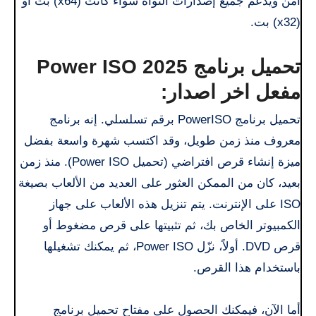
آمن ويدعم جميع إصدارات النواة سواء كانت (x64) بت أو
(x32) بت.
تحميل برنامج Power ISO 2025
مفعل اخر اصدار:
تحميل برنامج PowerISO برقم تسلسلي. إنه برنامج
معروف منذ زمن طويل، وقد اكتسب شهرة واسعة بفضل
ميزة إنشاء قرص افتراضي (تحميل Power ISO). منذ زمن
بعيد، كان من الممكن العثور على العديد من الألعاب بصيغة
ISO على الإنترنت. يتم تنزيل هذه الألعاب على جهاز
الكمبيوتر الخاص بك، ثم تثبيتها على قرص مضغوط أو
قرص DVD. أولاً، نزّل Power ISO، ثم يمكنك تشغيلها
باستخدام هذا القرص.
أما الآن، فيمكنك الحصول على مفتاح تحميل برنامج