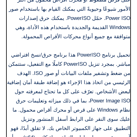
الأمور شيوعًا وحيويةً التي يمكنك القيام بها باستخدام صور
Power ISO. حمّل PowerISO. يمكنك حرق إصدارات
Windows القديمة والجديدة باستخدام هذه الأداة، وهي
متوافقة مع جميع أنواع محركات الأقراص المحمولة.
تحميل برنامج PowerISO هذا برنامج حرق/نسخ افتراضي
مباشر. بمجرد تنزيل PowerISO كاملًا مع التفعيل، ستتمكن
من ضغط وتشفير ملفات البيانات أو صور ISO. الهدف
الرئيسي من اتخاذ هذا الإجراء هو إضافة طبقة أمان إضافية
لبعض الأشخاص. تعرّف على كل ما تحتاج لمعرفته حول
Power Image ISO، بما في ذلك ميزاته وتعليمات حرق
نظام Windows على قرص أو محرك أقراص محمول. ما
عليك سوى النقر على الرابط أسفل المنشور وتنزيل
التطبيق على جهاز الكمبيوتر الخاص بك. لا تقلق أبدًا، فهو