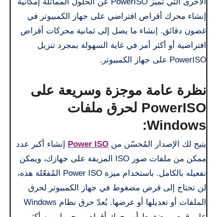
الأخرى التي تُميّز PowerISO عن الحلول المماثلة إمكانية
إنشاء محرك أقراص افتراضي على جهاز الكمبيوتر في
غضون دقائق. إنشاء ما يصل إلى ثمانية محركات أقراص
افتراضية أو أكثر أمر في غاية السهولة بمجرد تنزيل
PowerISO على جهاز الكمبيوتر.
نظرة عامة موجزة وسريعة على
PowerISO لحرق ملفات
Windows:
يتيح لك الإصدار المُحسّن من
Power ISO
إنشاء أكبر عدد
ممكن من ملفات صور ISO المزيفة على جهازك، ويمكن
تفعيله بالكامل. باستخدام ميزة Power ISO المُفعّلة هذه،
لن تحتاج إلى قرص مضغوط في جهاز الكمبيوتر لحرق
الملفات أو تعديلها أو عرضها. يُعدّ حرق نظام Windows
على قرص مضغوط أو محرك أقراص محمول من أكثر