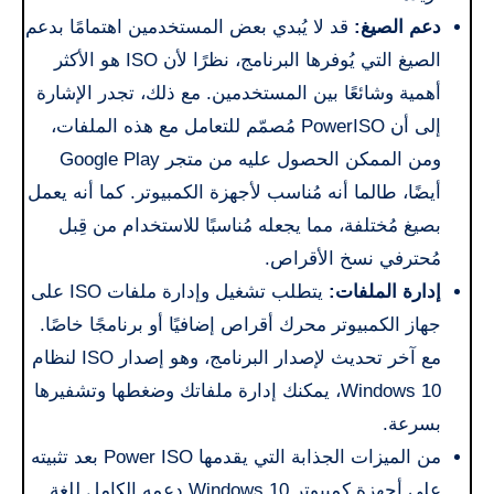
دعم الصيغ:
قد لا يُبدي بعض المستخدمين اهتمامًا بدعم
الصيغ التي يُوفرها البرنامج، نظرًا لأن ISO هو الأكثر
أهمية وشائعًا بين المستخدمين. مع ذلك، تجدر الإشارة
إلى أن PowerISO مُصمّم للتعامل مع هذه الملفات،
ومن الممكن الحصول عليه من متجر Google Play
أيضًا، طالما أنه مُناسب لأجهزة الكمبيوتر. كما أنه يعمل
بصيغ مُختلفة، مما يجعله مُناسبًا للاستخدام من قِبل
مُحترفي نسخ الأقراص.
إدارة الملفات:
يتطلب تشغيل وإدارة ملفات ISO على
جهاز الكمبيوتر محرك أقراص إضافيًا أو برنامجًا خاصًا.
مع آخر تحديث لإصدار البرنامج، وهو إصدار ISO لنظام
Windows 10، يمكنك إدارة ملفاتك وضغطها وتشفيرها
بسرعة.
من الميزات الجذابة التي يقدمها Power ISO بعد تثبيته
على أجهزة كمبيوتر Windows 10 دعمه الكامل للغة