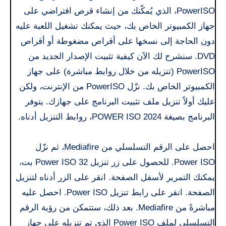
PowerISO، الذي يُمكّنك من إنشاء قرص افتراضي على
جهاز الكمبيوتر الخاص بك، حيث يمكنك تشغيل اللعبة عليه
دون الحاجة إلى نسخها على أقراص مضغوطة أو أقراص
DVD. سنشرح لك الآن كيفية تثبيت الإصدار الجديد من
PowerISO (تنزيله من خلال روابط مباشرة) على جهاز
الكمبيوتر الخاص بك. نزّل PowerISO من الإنترنت، ولكن
عليك أولاً تنزيل ملف تثبيت البرنامج على جهازك. يتوفر
البرنامج بصيغة POWER ISO 2024، روابط التنزيل أدناه.
احصل على الرقم التسلسلي من Mediafire، ثم نزّل
Power ISO. للحصول على زر تنزيل Power ISO 32 بت،
يمكنك التمرير لأسفل الصفحة. انقر على الزر أدناه لتنزيل
الصفحة. انقر على رابط تنزيل Power ISO. احصل عليه
مباشرةً من Mediafire. بعد ذلك، ستتمكن من رؤية الرقم
التسلسلي لملف Power ISO الذي تم تنزيله على جهاز