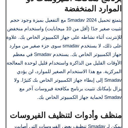
الموارد المنخفضة
يتمتع تحميل Smadav 2024 مع التفعيل بميزة وجود حجم
تثبيت صغير جدًا (أقل من 10 ميجابايت) واستخدام منخفض
للإنترنت أثناء نشاطه على جهاز الكمبيوتر الخاص بك. علاوة
على ذلك، لا يستخدم smadav سوى جزء صغير من موارد
جهاز الكمبيوتر الخاص بك. يستخدم Smadav في معظم
الأوقات القليل من الذاكرة واستخدام قليل لوحدة المعالجة
المركزية. مع هذا الاستخدام الصغير للموارد، لن يؤدي
Smadav إلى إبطاء جهاز الكمبيوتر الخاص بك كثيرًا. ولا
يزال بإمكانك تثبيت برنامج مكافحة فيروسات آخر مع
Smadav لحماية جهاز الكمبيوتر الخاص بك.
منظف ​​وأدوات لتنظيف الفيروسات
يمكن لـ Smadav تنظيف بعض الفيروسات التي أصابت