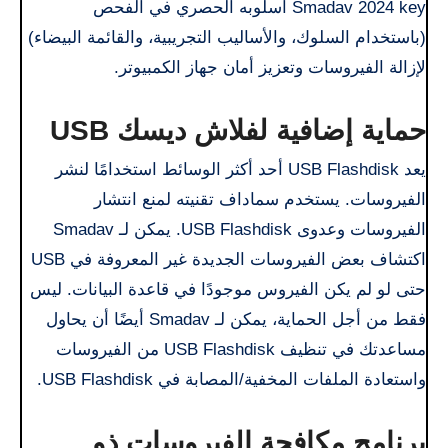
Smadav 2024 key أسلوبه الحصري في الفحص
(باستخدام السلوك، والأساليب التجريبية، والقائمة البيضاء)
لإزالة الفيروسات وتعزيز أمان جهاز الكمبيوتر.
حماية إضافية لفلاش ديسك USB
يعد USB Flashdisk أحد أكثر الوسائط استخدامًا لنشر
الفيروسات. يستخدم سماداف تقنيته لمنع انتشار
الفيروسات وعدوى USB Flashdisk. يمكن لـ Smadav
اكتشاف بعض الفيروسات الجديدة غير المعروفة في USB
حتى لو لم يكن الفيروس موجودًا في قاعدة البيانات. ليس
فقط من أجل الحماية، يمكن لـ Smadav أيضًا أن يحاول
مساعدتك في تنظيف USB Flashdisk من الفيروسات
واستعادة الملفات المخفية/المصابة في USB Flashdisk.
برنامج مكافحة الفيروسات ذو