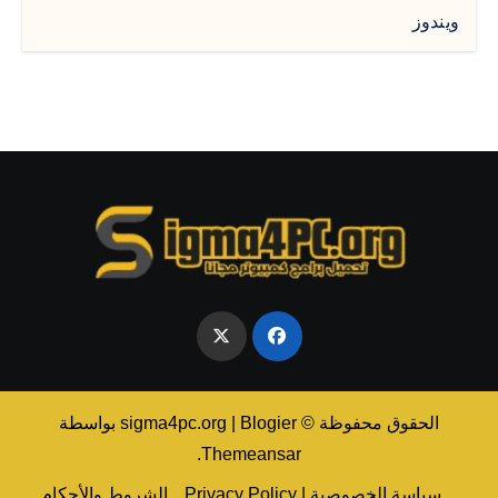
ويندوز
الحقوق محفوظة © sigma4pc.org
Blogier
|
بواسطة
.
Themeansar
سياسة الخصوصية | Privacy Policy
الشروط والأحكام