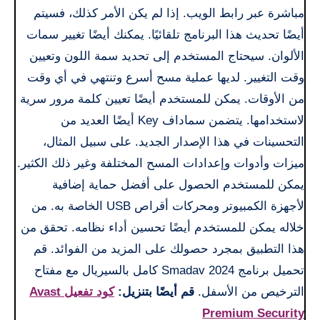
مباشرة عبر رابط الويب. إذا لم يكن الأمر كذلك، فسيتم
أيضًا تحديث هذا البرنامج تلقائيًا. يمكنك أيضًا تغيير سمات
الألوان. سيحتاج المستخدم إلى تحديد سمة اللون وتعيين
وقت التغيير. لديها عملية مسح أسرع وتنتهي في أي وقت
من الأوقات. يمكن للمستخدم أيضًا تعيين كلمة مرور سرية
لاستخدامها. يتضمن سماداف Key أيضًا العديد من
التحسينات في هذا الإصدار الجديد. على سبيل المثال،
ميزات وأدوات وإعدادات المسح المختلفة وغير ذلك الكثير.
يمكن للمستخدم الحصول على أفضل حماية إضافية
لأجهزة الكمبيوتر ومحركات أقراص USB الخاصة به. من
خلاله يمكن للمستخدم أيضًا تحسين أداء نظامه. تحقق من
هذا التطبيق بمجرد حصولك على المزيد من الفوائد. قم
تحميل برنامج Smadav 2024 كامل بالسيريال مع مفتاح
الترخيص من الأسفل.
قم أيضًا بتنزيل:
كود تفعيل Avast
Premium Security