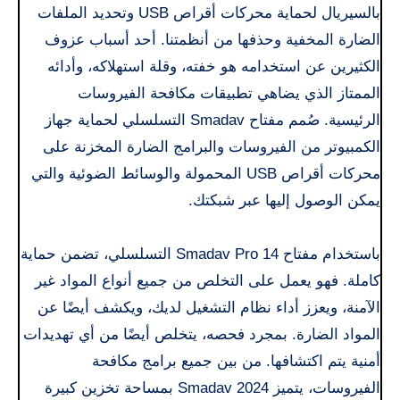
بالسيريال لحماية محركات أقراص USB وتحديد الملفات
الضارة المخفية وحذفها من أنظمتنا. أحد أسباب عزوف
الكثيرين عن استخدامه هو خفته، وقلة استهلاكه، وأدائه
الممتاز الذي يضاهي تطبيقات مكافحة الفيروسات
الرئيسية. صُمم مفتاح Smadav التسلسلي لحماية جهاز
الكمبيوتر من الفيروسات والبرامج الضارة المخزنة على
محركات أقراص USB المحمولة والوسائط الضوئية والتي
يمكن الوصول إليها عبر شبكتك.
باستخدام مفتاح Smadav Pro 14 التسلسلي، تضمن حماية
كاملة. فهو يعمل على التخلص من جميع أنواع المواد غير
الآمنة، ويعزز أداء نظام التشغيل لديك، ويكشف أيضًا عن
المواد الضارة. بمجرد فحصه، يتخلص أيضًا من أي تهديدات
أمنية يتم اكتشافها. من بين جميع برامج مكافحة
الفيروسات، يتميز Smadav 2024 بمساحة تخزين كبيرة