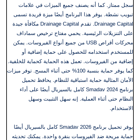
سجل ممتاز. كما أنه يصنف جميع الميزات في علامات
تبويب نشطة. يوفر هذا البرنامج أيضًا ميزة فريدة تسمى
Drainage Capital. تقدم Drainage Capital مكافأة جيدة
على التنزيلات الرئيسية. يحمي مفتاح ترخيص سماداف
محركات أقراص USB من جميع أنواع الفيروسات. يمكن
للمستخدم استخدامه للحصول على حماية إضافية أو
إضافية من الفيروسات. تعمل هذه الحماية كحماية للخلفية.
كما يوفر حماية بنسبة 100% حتى أثناء المسح. توفر ميزات
الأمان المثالية حماية استباقية للنظام. يحافظ تحميل
برنامج Smadav 2024 كامل بالسيريال أيضًا على أداء
النظام حتى أثناء العملية. إنه سهل التثبيت وسهل
الاستخدام.
يوفر تحميل برنامج Smadav 2026 كامل بالسيريال أيضًا
حماية مريحة ضد الفيروسات بنقرة واحدة. يمكنك تحديثه