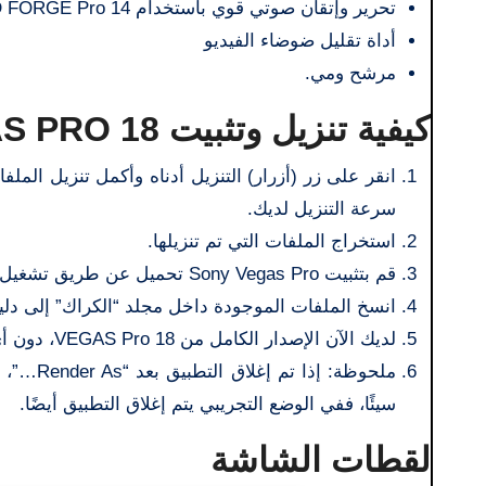
تحرير وإتقان صوتي قوي باستخدام SOUND FORGE Pro 14
أداة تقليل ضوضاء الفيديو
مرشح ومي.
كيفية تنزيل وتثبيت VEGAS PRO 18
انقر على زر (أزرار) التنزيل أدناه وأكمل تنزيل الم
سرعة التنزيل لديك.
استخراج الملفات التي تم تنزيلها.
قم بتثبيت Sony Vegas Pro تحميل عن طريق تشغيل Setup.exe داخل “ملفات البرامج”
انسخ الملفات الموجودة داخل مجلد “الكراك” إلى دليل تثبيت egas Pro 18
لديك الآن الإصدار الكامل من VEGAS Pro 18، دون أي قيود، مثبتًا على جهاز الكمبيوتر الخاص بك.
سيئًا، ففي الوضع التجريبي يتم إغلاق التطبيق أيضًا.
لقطات الشاشة