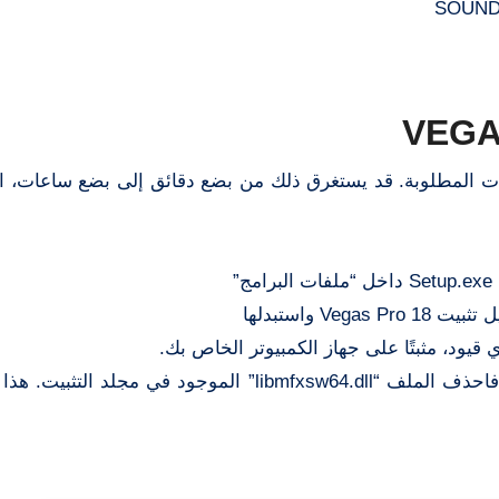
لفات المطلوبة. قد يستغرق ذلك من بضع دقائق إلى بضع ساعات، اع
V واستبدلها
ملحوظة: إذا تم إغلاق التطبيق بعد “Render As…”، فاحذف الملف “libmfxsw64.dll” الموجود ف