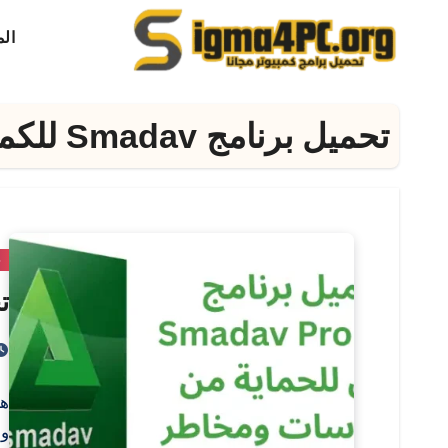
لتجاوز
ال
لى
لمحتوى
تحميل برنامج Smadav للكمبيوتر
ح
تحم
ون