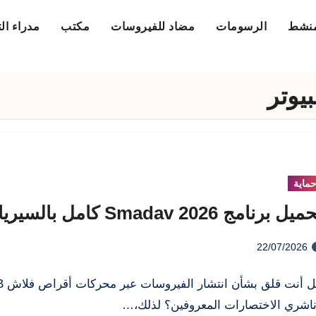
منشط
الرسومات
مضاد للفيروسات
مكتب
مدراء ال
ماية
يل برنامج Smadav 2026 كامل بالسيريال
22/07/2026
هل أنت قل
اشري الاختصارات المعروفين؟ لذلك،…