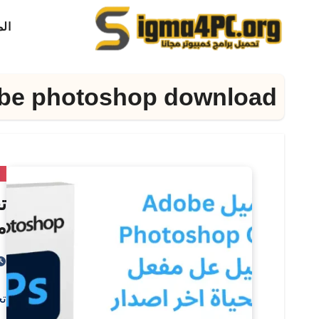
لتجاوز
ال
لى
لمحتوى
be photoshop download
م
م