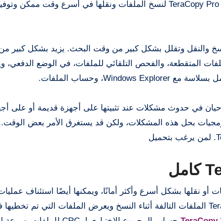
من موقع ما باستخدام إجراءات سريعة وبديهية. تم تصميم TeraCopy Pro لنسخ الملفات ونقلها في أسرع وق
قة لعمليات النسخ والنقل وتقلل بشكل كبير من وقت البحث. يزيد بشكل كبير 
لفات المتقطعة، والفحص التلقائي للملفات، في الوضع الدفعي، و
Wind، وحساب الملفات.
ت الأحدث من Tera Copy في بعض الأحيان في حدوث مشكلات عند تثبيتها على أجهزة قديمة أو عل
برمجيات بحل هذه المشكلات، ولكن قد يستغرق الأمر بعض الوقت.
لنسخ الملفات أو نقلها بشكل أسرع وأكثر أمانًا، ويمكنها أيضًا استئناف عملي
الملفات الفاشلة وهذا ليس بالأمر المهم. يتجاهل TeraCopy 3 الملفات التالفة أثناء النسخ ويعرض الملفات التي تم تخ
TeraCopy 
حساب المجموع الاختباري لـ CRC للملفات 