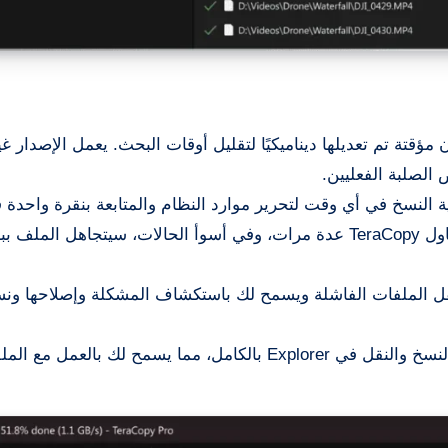
TeraCopy مخازن مؤقتة تم تعديلها ديناميكيًا لتقليل أوقات البحث. يعمل الإصدار
الصلبة الفعليين.
 النسخ في أي وقت لتحرير موارد النظام والمتابعة بنقرة واحدة 
في حالة حدوث خطأ في النسخ، سيحاول TeraCopy عدة مرات، وفي أسوأ الحالات، سيتجاهل الم
ليات نقل الملفات الفاشلة ويسمح لك باستكشاف المشكلة وإصلاحها ون
يمكن أن يحل TeraCopy محل وظائف النسخ والنقل في Explorer بالكامل، مما يسمح لك بالعمل مع