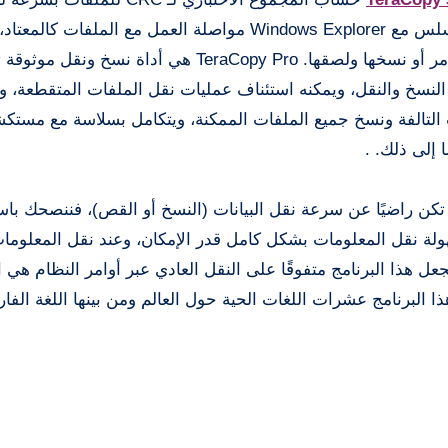
عملية مقارنة ملفات المصدر والوجهة. يتيح لك التكامل السلس مع Windows Explorer مواصلة العمل مع الملف
الملفات أو نقلها باستخدام زر الماوس الأيسر لسحب الأوامر أو نسخها ولصقها. TeraCopy Pro هي أداة نسخ 
لنسخ والنقل، ويمكنه استئناف عمليات نقل الملفات المتقطعة، و
ات التالفة ونسخ جميع الملفات الممكنة، ويتكامل بسلاسة مع مست
تكن راضيًا عن سرعة نقل البيانات (النسخ أو القص)، فننصحك با
امج، يمكنك بسهولة نقل المعلومات بشكل كامل قدر الإمكان، وعند نقل المعلو
عل هذا البرنامج متفوقًا على النقل العادي عبر أوامر النظام هي 
البرنامج عشرات اللغات الحية حول العالم ومن بينها اللغة الفا