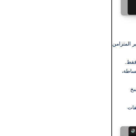
 غير المتزامن
فقط.
لف ببساطة،
سخ
 الملفات