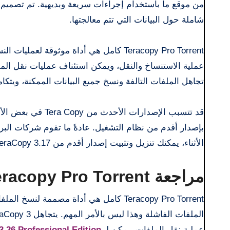
شاملة حول البيانات التي تتم معالجتها.
Teracopy Pro Torrent كامل هي أداة موثو
عملية الاستنساخ والنقل، ويمكن استئناف عمليات نقل الم
تجاهل الملفات التالفة ونسخ جميع البيانات الممكنة، ويتكامل بسلاسة مع ows Explorer
قد تتسبب الإصدارا
بإصدار أقدم من نظام التشغيل. عادةً ما تقوم شركات ال
الأثناء، يمكنك تنزيل وتثبيت إصدار أقدم من TeraCopy 3.17. لمن يرغب بتحميل
مراجعة Teracopy Pro Torrent كامل
Teracopy Pro Torrent كامل هي أداة مصممة 
عملية نقل الملفات. يمكن لـ
3.26 Professional Edition