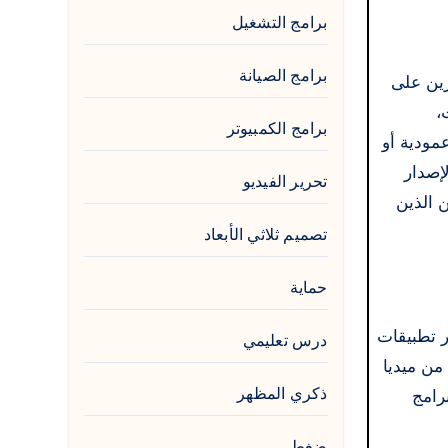
برامج التشغيل
برامج الصيانة
درين على
،
برامج الكمبيوتر
مودية أو
ز الإصدار
تحرير الفيديو
ن الذين
تصميم ثلاثي الأبعاد
حماية
شار تطبيقات
درس تعليمي
Viva Cut Mod APK بدون علامة مائية من ميديا ​​
ذكري المظهر
رامج
ضغط