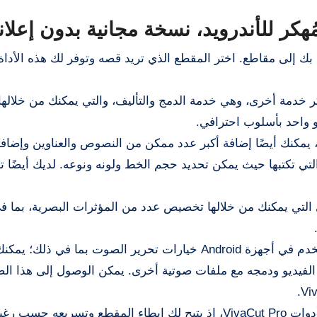
 بك إلى مقاطع. اختر المقطع الذي تريد قصه وتوفر لك هذه الأدا
إصدار الجديد من تطبيق VivaCut المهكر خدمة أخرى، وهي خدمة الدمج والتأليف، والتي يمكنك من خلا
و واحد بأسلوب احترافي.
 باستخدام أحدث إصدار من VivaCut، يمكنك أيضًا إضافة أكبر عدد ممكن من النصوص والعناوين وإض
ي تكتبها حيث يمكن تحديد حجم الخط ولونه ونوعه. لديك أيضًا تذ
ى التي يمكنك من خلالها تخصيص عدد من المؤثرات البصرية، بما ف
: يوفر تطبيق VivaCut Mod Apk المستخدم في أجهزة Android خيارات تحرير الصوت بما في ذ
ديو ودمجه مع ملفات صوتية أخرى. يمكن الوصول إلى هذا ال
: يُعد التحكم في السرعة من أهم أدوات VivaCut Pro، إذ يتيح لك إبطاء المقطع وتسريعه ح