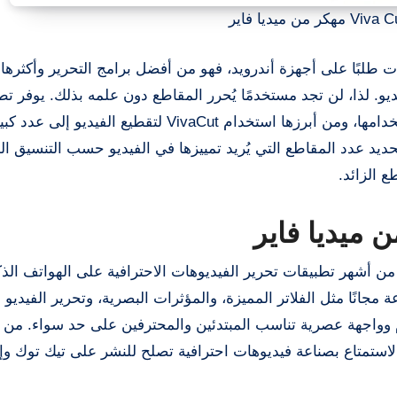
 طلبًا على أجهزة أندرويد، فهو من أفضل برامج التحرير وأكثرها ت
و. لذا، لن تجد مستخدمًا يُحرر المقاطع دون علمه بذلك. يوفر تط
VivaCut العديد من الخدمات التي يُمكن لأي مستخدم استخدامها، ومن أبرزها استخدام VivaCut لتقطيع الفيد
يد عدد المقاطع التي يُريد تمييزها في الفيديو حسب التنسيق المُ
 الزائد.
من ميديا فاير واحدًا من أشهر تطبيقات تحرير الفيديوهات الاحترافية على الهواتف الذ
جانًا مثل الفلاتر المميزة، والمؤثرات البصرية، وتحرير الفيديو ب
Vi مهكر بسهولة الاستخدام وواجهة عصرية تناسب المبتدئين والمحترفين على حد سواء. 
الاستمتاع بصناعة فيديوهات احترافية تصلح للنشر على تيك توك وإ