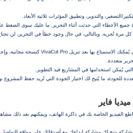
ير/التصغير، والتدوير، وتطبيق المؤثرات ثلاثية الأبعاد.
عادة جميع الأخطاء التي حدثت أثناء التحرير. ما عليك سوى الضغط عل
حدث تعديل في تطبيق VivaCut Hacked في كل مرة تُجريه. وبالتالي، في حال وجود خطأ في التحرير، لن تح
: تُعد القوالب الجاهزة من أبرز الميزات، والتي يُمكنك الاستمتاع بها بعد تنزيل VivaCut Pro كنسخة م
حرير متعددة.
لتي يُمكن استخدامها في المشاريع قيد التطوير.
 VivaCut Pro Apk خيارات متعددة للجودة، ما يُتيح لك اختيار الجودة التي تُريد حفظ المشروع
ظ محرر الفيديو VivaCut مقاطع الفيديو الخاصة بك في ذاكرة الهاتف، ويمكنهم بعد ذلك مشاه
VivaC أيضًا خيار مشاركة يتيح لك مشاركة إبداعك مع أصدقائك على مواقع التواص