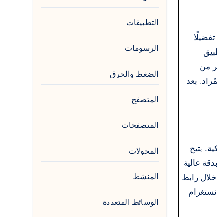
التطبيقات
فضيلًا
الرسومات
بيق
يو إلى عدد كبير من
الضغط والحرق
راد. بعد
المتصفح
المتصفحات
كية. يتيح
المحولات
دقة عالية
المنشط
من خلال رابط
نستغرام
الوسائط المتعددة