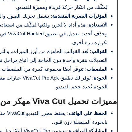
يُمكّنك من ابتكار حركة فريدة ومميزة للفيديو.
المؤثرات البصرية المتقدمة
: تشمل تحريك الصور، والتكب
الاستعادة
: هذه أداة لا تُحرر، ولكنها تُمكّنك من است
وحذف أ
تكراره مرة أخرى.
القوالب
التعديلات بنقرة واحدة دون الحاجة إلى اتباع مراحل ت
الملصقات
: تتوفر أيضًا مجموعة كبيرة من الملصقات ا
الجودة
: يُوفر لك تطبيق
الجودة تُحدد حجم الفيديو.
مميزات تحميل Viva Cut مهكر من ميديا فاير
الحفظ على الهاتف
: يحف
بالجودة المفضلة دون قيود.
المشاركة المباشرة
: يتضمن ut Pro