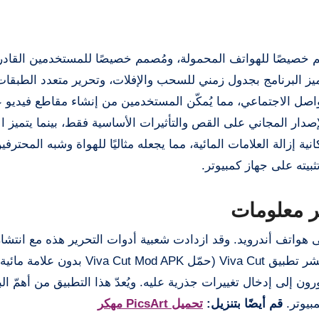
فيديو مُصمم خصيصًا للهواتف المحمولة، ومُصمم خصيصًا للمستخدمين القا
يز البرنامج بجدول زمني للسحب والإفلات، وتحرير متعدد الطبقات
صل الاجتماعي، مما يُمكّن المستخدمين من إنشاء مقاطع فيديو ع
مقاطع Reels وTik Tok وShorts. يقتصر الإصدار المجاني على القص والتأثيرات الأساسية فقط، بينما يتمي
ة إزالة العلامات المائية، مما يجعله مثاليًا للهواة وشبه المحترفي
بيته على جهاز كمبيوتر.
ر الفيديو على هواتف أندرويد. وقد ازدادت شعبية أدوات التحرير هذه مع انت
الفيديو القصيرة مثل إنستغرام وتيك توك ويوتيوب. وقد انتشر تطبيق Viva Cut (حمّل 
 إلى إدخال تغييرات جذرية عليه. ويُعدّ هذا التطبيق من أهمّ الب
بيوتر.
قم أيضًا بتنزيل:
تحميل PicsArt مهكر