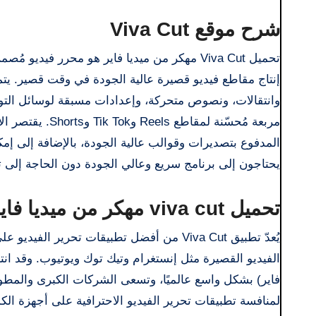
شرح موقع Viva Cut
تحميل Viva Cut مهكر من ميديا فاير هو محرر 
إنتاج مقاطع فيديو قصيرة عالية الجودة في وقت قصير. يتم
وانتقالات، ونصوص متحركة، وإعدادات مسبقة لوسائل التوا
مربعة مُحسّنة ل
المدفوع بتصديرات وقوالب عالية الجودة، بالإضافة إلى إمكاني
يحتاجون إلى برنامج سريع وعالي الجودة دون الحاجة إلى تث
تحميل viva cut مهكر من ميديا فاير معلومات
يُعدّ تطبيق Viva Cut من أفضل تطبيقات تحري
فاير) بشكل واسع عالميًا، وتسعى الشركات الكبرى والمطورون
لمنافسة تطبيقات تحرير الفيديو الاحترافية على أجهزة الكم