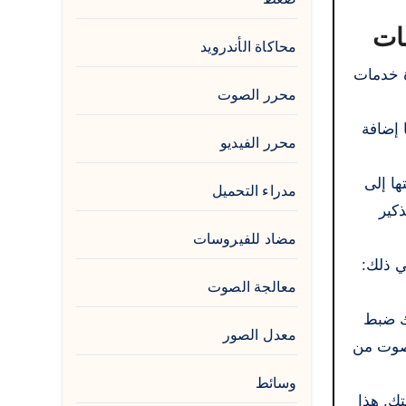
محاكاة الأندرويد
ة خدمات
محرر الصوت
لها إضافة
محرر الفيديو
افتها إلى
مدراء التحميل
كير
مضاد للفيروسات
ي ذلك:
معالجة الصوت
لك؛ يمكنك ضبط
معدل الصور
صوت من
وسائط
سب رغبتك. هذا