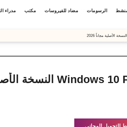
منشط
الرسومات
مضاد للفيروسات
مكتب
مدراء ال
تحميل ويندوز 10 برو Windows 10 Pro النسخة
ط التحميل المجاني