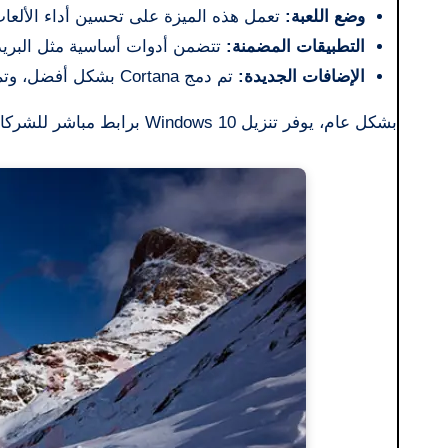
وضع اللعبة:
تعمل هذه الميزة على تحسين أداء الألع
التطبيقات المضمنة:
تتضمن أدوات أساسية مثل البريد 
الإضافات الجديدة:
تم دمج Cortana بشكل أفضل، وتم استبدال شريط Charms بقائمة الإعدادات لتسهيل التنقل.
بشكل عام، يوفر تنزيل Windows 10 برابط مباشر للشركات والمستخدمين المتقدمين مستوى محسنًا من الأمان والتحكم والأداء.