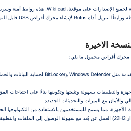
نقدم روابط تنزيل Windows 10 Professional ISO الأصلية لجميع الإصدارات على موقعنا، 
يوفر Windows 10 Pro أدوات أمان متقدمة مثل Windows Defender وBitLocker لحماية
زة والتطبيقات بسهولة وتثبيتها وتكوينها بناءً على احتياجات الم
لي والأمان مع الميزات والتحديثات الجديدة.
يدعم Windows 10 Pro (الإصدار 22H2) العمل عن بُعد مع سهولة الوصول إلى الملفات والت