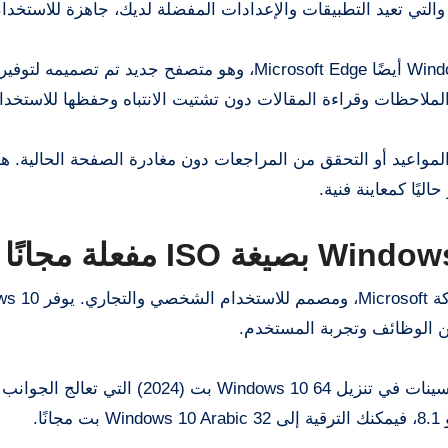
 والتي تعيد التطبيقات والإعدادات المفضلة لديك، جاهزة للاستخدام
يتضمن Windows 10 Professional Preactivated Final Edition أيضًا Microsoft Edge، وهو متصفح جديد تم تص
احظات وقراءة المقالات دون تشتيت الانتباه وحفظها للاستخدام 
ثل جدولة المواعيد أو التحقق من المراجعات دون مغادرة الصفحة الحالية. ه
تحميل ويندوز 10 برو، وهو نظام تشغيل متقدم طورته 
استمعت Microsoft إلى تعليقات المستخدمين، وأجرت تحسينات في تنزيل Windows 10 64 بت (2024) التي ت
Windows 1 بت مجانًا.