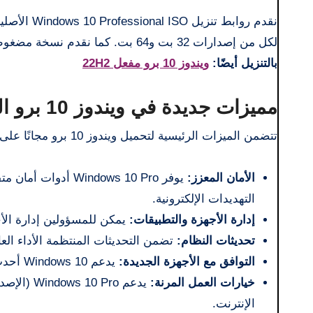
لكل من إصدارات 32 بت و64 بت. كما نقدم نسخة مضغوطة ورابطًا لتنزيل أداة Rufus لإنشاء محرك أقراص USB قابل للتمهيد.
بالتنزيل أيضًا:
ويندوز 10 برو مفعل 22H2
مميزات جديدة في ويندوز 10 برو النسخة الاخيرة
تتضمن الميزات الرئيسية لتحميل ويندوز 10 برو مجانًا على محرك أقراص محمول ما يلي:
الأمان المعزز:
التهديدات الإلكترونية.
إدارة الأجهزة والتطبيقات:
يمكن للمسؤولين إدارة الأجه
تحديثات النظام:
تضمن التحديثات المنتظمة الأداء العا
التوافق مع الأجهزة الجديدة:
يدعم Windows 10 أحدث الأجهزة، مما يسمح للمستخدمين بالاستفادة من التكنولوجيا الحديثة.
خيارات العمل المرنة:
الإنترنت.