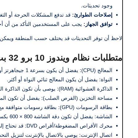
وجود تحديثات.
إصلاحات الطوارئ:
قد تدفع المشكلات الحرجة أو الثغرات الأمنية Microsoft إلى 
توافق الجهاز:
يجب على المستخدمين التأكد من أن أجهز
لاحظ أن توفر التحديثات قد يختلف حسب المنطقة ويمكن أن
متطلبات نظام ويندوز 10 برو 32 بت
المعالج (CPU): يفضل أن يكون بسرعة 1 جيجاهرتز أو أعلى.
النواة: يفضل أن يكون المعالج ثنائي النواة أو أكثر.
الذاكرة العشوائية (RAM): يوصى بأن تكون الذاكرة العشوائية (RAM) بسعة 1 جيجابايت على الأقل.
مساحة التخزين (القرص الصلب): يفضل أن تكون المساحة الخالية 16 جيج
بطاقة الرسومات (GPU): بطاقة رسومات متوافقة مع
الشاشة: يفضل أن تكون دقة الشاشة 800 × 600 بكسل على الأقل.
محرك الأقراص المضغوطة/أقراص DVD: قد تحتاج إلى محرك أقراص مضغوطة لتثبيت النظام من وسائط التثبيت التقليدية.
اتصال الإنترنت: يوصى بالاتصال بالإنترنت لتنزيل التح