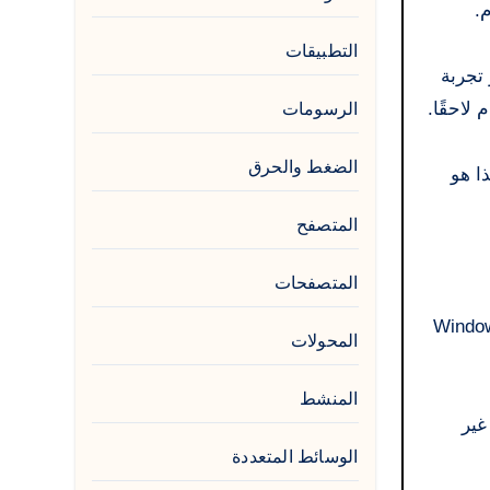
.
التطبيقات
ميمه لتوفير تجربة
لاحقًا.
الرسومات
الضغط والحرق
ذا هو
المتصفح
المتصفحات
شركة Microsoft، ومصمم للاستخدام الشخصي والتجاري. يوفر Windows 10
المحولات
المنشط
عالج الجوانب غير
الوسائط المتعددة