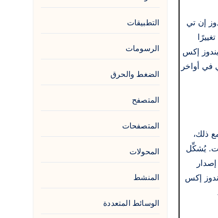
وز إن تي
التطبيقات
لإنتاج في 24 أغسطس 2001. وهو يُمثل تغييرًا
الرسومات
سات. يعتمد ويندوز إكس
 في أواخر
الضغط والحرق
المتصفح
المتصفحات
لسوق التجاري أيضًا. ومع ذلك،
 التشغيل والبرمجيات. يُشكِّل
المحولات
إصدار
ل برنامج تشغيل ويندوز إكس بي بملف ISO. يتوافق ويندوز إكس
المنشط
الوسائط المتعددة