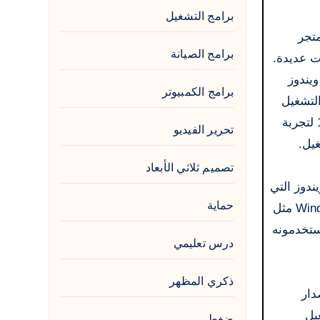
برامج التشغيل
متجر
برامج الصيانة
ت عديدة.
ويندوز
برامج الكمبيوتر
لغة العربية مع برامج التشغيل
والبرامج (ISO). يحتوي على متصفح إنترنت إكسبلورر 8، الذي يُمكّنك من تصفح الإنترنت بأمان، ومشغل ويندوز ميديا بلاير 11 لتجربة
تحرير الفيديو
غيل.
تصميم ثلاثي الأبعاد
ويندوز التي
حماية
أصدرتها مايكروسوفت، ومع ذلك، يُعدّ أحد أشهر إصدارات ويندوز على الإطلاق. على الرغم من ظهور أنظمة أحدث من Windows مثل
الم يستخدمونه
درس تعليمي
ذكري المظهر
دار
التشغيل
ضغط