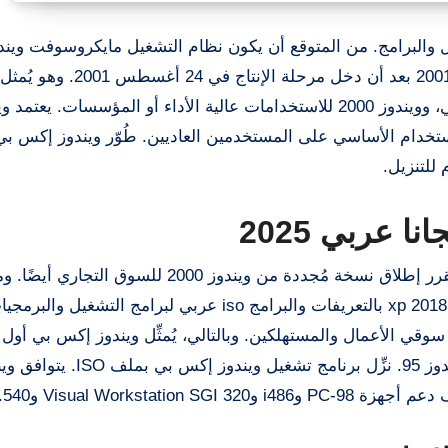
 والبرامج. من المتوقع أن يكون نظام التشغيل مايكروسوفت ويند
بصيغة ISO عربية. طُرح رسميًا في المتاجر في 25 أكتوبر 2001 بعد أن دخل مرحلة ا
مباشرًا عن ويندوز ME أو ويندوز 2000 للاستخدام الشخصي، وويندوز 2000 للاستخدامات عالية الأداء أو المؤس
تخدام الأساسي على المستخدمين العاديين. طُوّر ويندوز إكس بي
للتنزيل.
تحميل ويندوز Xp بصيغة iso مجانا في البداية، كان من المقرر إطلاق نسخة مُجددة من ويندوز 2000 ل
أُجِّلت الخطتان في يناير 2000 باسم ويسلر. تحميل ويندوز xp 2018 بالتعريفات والبرامج iso عربي لبرامج
وقي الأعمال والمستهلكين. وبالتالي، يُمثِّل ويندوز إكس بي أول 
للمستهلكين من ويندوز لا يعتمد على نواة MS-DOS أو ويندوز 95. نزِّ