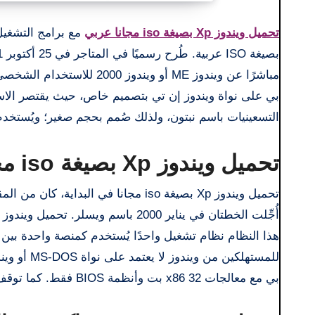
تحميل ويندوز Xp بصيغة iso مجانا عربي
مع برامج التشغيل
بي على نواة ويندوز إن تي بتصميم خاص، حيث يقتصر الاس
التسعينيات باسم نبتون، ولذلك صُمم بحجم صغير؛ ويُستخدم 
تحميل ويندوز Xp بصيغة iso مجانا عربي 2025
هذا النظام نظام تشغيل واحدًا يُستخدم كمنصة واحدة بين س
بي مع معالجات x86 32 بت وأنظمة BIOS فقط. كما توقف دعم أجهزة PC-98 وi486 وVisual Workstation SGI 320 و540.