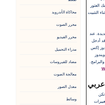
دارات التي يمكنك العثور
محاكاة الأندرويد
 أثناء التثبيت
محرر الصوت
ية عديدة. عند
محرر الفيديو
ليون وحدة بعد طرحه. وقد أدخل
ندوز إكس
مدراء التحميل
نيات نظام ويندوز إكس بي (ISO) 32 بت. يُعد ويندوز
البرامج.
مضاد للفيروسات
W
معالجة الصوت
معدل الصور
لم تكن
وسائط
غييرات