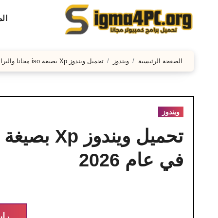
لتجاوز
ال
لى
لمحتوى
الصفحة الرئيسية
ويندوز
تحميل ويندوز Xp بصيغة iso مجانا والبرامج ISO عربي – في عام 2026
ويندوز
في عام 2026
راب