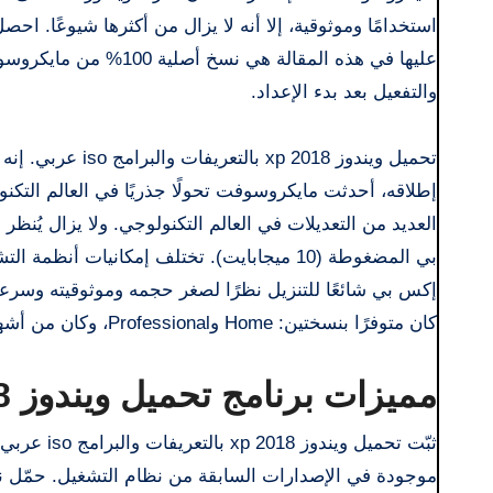
عليها في هذه المقالة ه
والتفعيل بعد بدء الإعداد.
تحميل ويندوز 018
العديد من التعديلات في العالم التكنولوجي. ولا يزال يُن
إكس بي شائعًا للتنزيل نظرًا لصغر حجمه وموثوقيته وسر
كان متوفرًا بنسختين: Home وProfessional، وكان من أشهر منتجات مايكروسوفت.
مميزات برنامج تحميل ويندوز XP 2018 بالتعريفات والبرامج ISO عربي
ثبّت تحميل
موجودة في الإصدارات السابقة من نظام التشغيل. حمّل ن