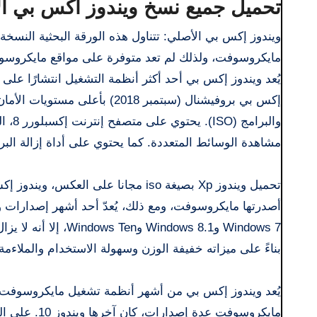
تحميل جميع نسخ ويندوز اكس بي ال
ويندوز إكس بي الأصلي: تتناول هذه الورقة البحثية النسخ
مايكروسوفت، ولذلك لم تعد متوفرة على مواقع مايكروسو
يُعد ويندوز إكس بي أحد أكثر أنظمة التشغيل انتشارًا على أ
مشاهدة الوسائط المتعددة. كما يحتوي على أداة إزالة البر
تحميل ويندوز Xp بصيغة iso مجانا عل
Windows 7 وdows 8.1
بناءً على ميزاته خفيفة الوزن وسهولة الاستخدام والملاءمة 
يُعد ويندوز إكس بي من أشهر أنظمة تشغيل مايكروسوفت حو