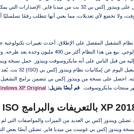
استخدامًا وموثوقية، إلا أنه لا يزال من أكثرها شيوعًا. احصل على ويندوز إكس بي 32 بت من ميديا فاير. الإص
ي نسخ أصلية 100% من مايكروسوفت، ولا تخضع لأي تعديلات، مما يعني أنها تتطلب رقمًا تسلسليًا
xp 2 بالتعريفات والبرامج iso عربي. إنه نظام التشغيل المفضل على الإطلاق. أحدث تغييرات تكنولوج
إطلاقه، أحدثت مايكروسوفت تحولًا جذريًا في العالم التكنولوجي. بيع من هذا النظام أكثر من 400 م
ظر إليه من قبل الناس على أنه مايكروسوفت ويندوز. حمل نسخة وي
بي المضغوطة (10 ميجابايت). تختلف إمكانيات أنظمة التشغيل اليوم عن إمكا
عته. احصل على نسخة من ويندوز إكس بي تتضمن برامج التشغيل و
قم أيضًا بتنزيل:
indows XP Original
 ويندوز xp 2018 بالتعريفات والبرامج iso عربي. تضمّن ويندوز إكس بي العديد من الميزات والمواصفات التي 
سخة ويندوز إكس بي غوست من ميديا فاير. تضمّن أيضًا بعض الت