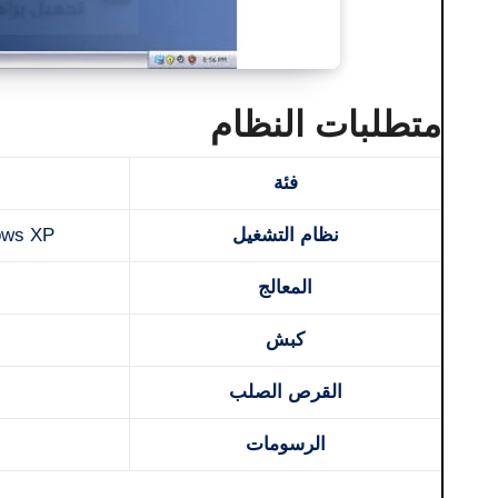
متطلبات النظام
فئة
نظام التشغيل
، indows XP
المعالج
كبش
القرص الصلب
الرسومات