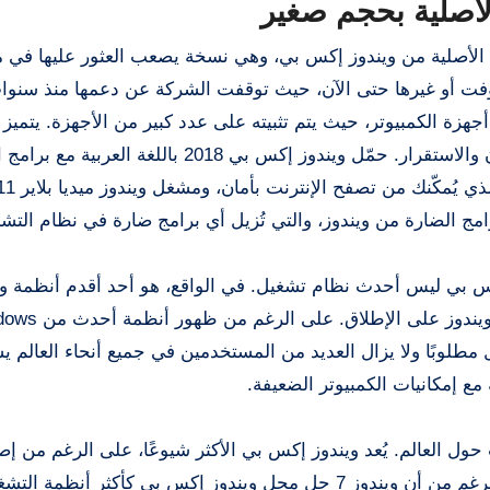
اصلية بحجم صغير
ة الأصلية من ويندوز إكس بي، وهي نسخة يصعب العثور عليها في 
فت أو غيرها حتى الآن، حيث توقفت الشركة عن دعمها منذ سنوا
جهزة الكمبيوتر، حيث يتم تثبيته على عدد كبير من الأجهزة. يتميز 
إكس بي بروفيشنال (سبتمبر 2018) بأعلى مستويات الأمان والاستقرار. حمّل ويندوز إكس بي 2018 بال
امج الضارة من ويندوز، والتي تُزيل أي برامج ضارة في نظام التش
ى العكس، ويندوز إكس بي ليس أحدث نظام تشغيل. في الواقع، هو أحد أقدم أنظمة 
Win وWindows Ten، إلا أنه لا يزال مطلوبًا ولا يزال العديد من المستخدمين في جميع أنحاء الع
مع إمكانيات الكمبيوتر الضعيفة.
ل العالم. يُعد ويندوز إكس بي الأكثر شيوعًا، على الرغم من إص
مايكروسوفت عدة إصدارات، كان آخرها ويندوز 10. على الرغم من أن ويندوز 7 حل محل ويندوز إكس بي كأكثر أنظمة 