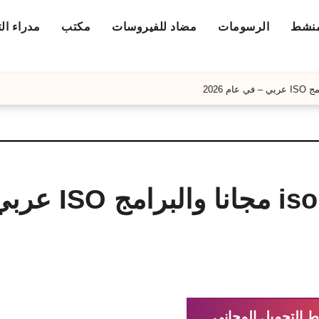
منشط
الرسومات
مضاد للفيروسات
مكتب
مدراء ال
تحميل ويندوز Xp بصيغة iso مجانا و
ط التحميل المجاني