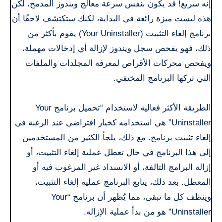
إنه سريع! قد يكون بنفس سرعة معالج ويندوز المدمج، لكن
هذه ليست ميزة رائعة في البداية، لكنك ستكتشف لاحقًا أن
برنامج إلغاء التثبيت (Your Uninstaller) يقوم بأكثر من
ذلك، فهو يفحص سجل ويندوز لإزالة أي إدخالات مهملة،
ويفحص محركات الأقراص لمعرفة المجلدات والملفات
التي تركها البرنامج المختفي.
الطريقة الأكثر فعالية لاستخدام “تحميل برنامج Your
Uninstaller” هي استخدامه كخيار افتراضي عند الرغبة في
إلغاء تثبيت برنامج. مع ذلك، يلجأ الكثير من المستخدمين
إلى هذا البرنامج في حال تعطل عملية إلغاء التثبيت، أو
إزالة البرامج التالفة، أو الانسداد غير المرغوب فيه أو
المعطل. بعد ذلك، يتابع البرنامج عملية إلغاء التثبيت،
وينظف كل ما تبقى، مما يُظهر أن برنامج “Your
Uninstaller” هو من بدأ عملية الإزالة.